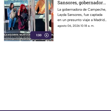
Sansores, gobernadora
de Campeche, por
La gobernadora de Campeche,
Layda Sansores, fue captada
presunto viaje a
en un presunto viaje a Madrid
Madrid
mientras el estado atraviesa
agosto 06, 2026 10:18 a. m.
diversas crisis.
1:30