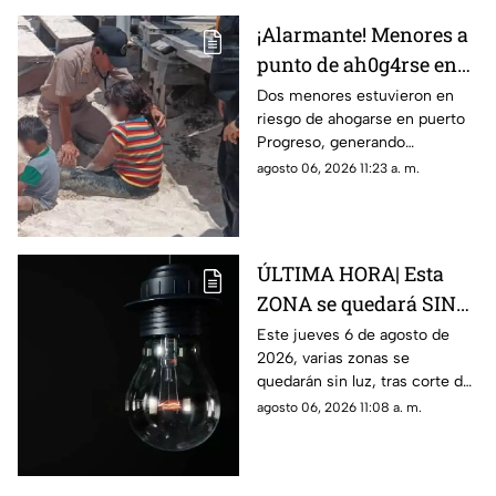
¡Alarmante! Menores a
punto de ah0g4rse en
playas de Progreso;
Dos menores estuvieron en
riesgo de ahogarse en puerto
genera movilización
Progreso, generando
momentos de tensión entre
agosto 06, 2026 11:23 a. m.
los testigos.
ÚLTIMA HORA| Esta
ZONA se quedará SIN
LUZ HOY en Yucatán
Este jueves 6 de agosto de
2026, varias zonas se
tras corte de más de 6
quedarán sin luz, tras corte del
horas
suministro de energía; a
agosto 06, 2026 11:08 a. m.
continuación te decimos si
serás afectado hoy.