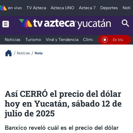
en vivo
TV Azteca
Azteca UNO
Azteca 7
Deportes
Notic
Noticias
Turismo
Viral y Tendencia
Clima
Deportes
Espec
En Vivo
Noticias
Nota
Así CERRÓ el precio del dólar
hoy en Yucatán, sábado 12 de
julio de 2025
Banxico reveló cuál es el precio del dólar