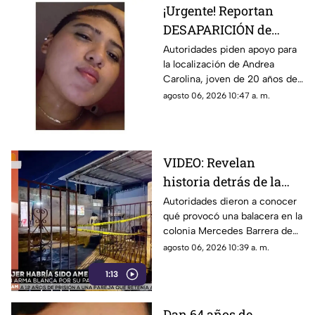
¡Urgente! Reportan
DESAPARICIÓN de
MUJER de 20 años en el
Autoridades piden apoyo para
la localización de Andrea
centro de Mérida;
Carolina, joven de 20 años de
activan Protocolo Alba
edad en la ciudad de Mérida,
agosto 06, 2026 10:47 a. m.
en Yucatán, te compartimos
detalles.
VIDEO: Revelan
historia detrás de la
b4l4cera en la
Autoridades dieron a conocer
qué provocó una balacera en la
Mercedes de Mérida
colonia Mercedes Barrera de
Mérida. Conoce los detalles.
agosto 06, 2026 10:39 a. m.
1:13
Dan 64 años de