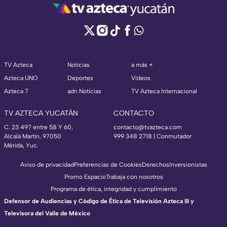
TV Azteca
Noticias
a más +
Azteca UNO
Deportes
Videos
Azteca 7
adn Noticias
TV Azteca Internacional
TV AZTECA YUCATÁN
CONTACTO
C. 23 497 entre 58 Y 60,
contacto@tvazteca.com
Alcalá Martín, 97050
999 348 2718 | Conmutador
Mérida, Yuc.
Aviso de privacidad
Preferencias de Cookies
Derechos
Inversionistas
Promo Espacio
Trabaja con nosotros
Programa de ética, integridad y cumplimiento
Defensor de Audiencias y Código de Ética de Televisión Azteca III y
Televisora del Valle de México