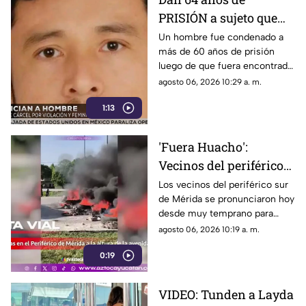
PRISIÓN a sujeto que
4busó y m4tó a una
Un hombre fue condenado a
más de 60 años de prisión
menor en Izamal
luego de que fuera encontrado
mientras su mamá no
culpable del feminicidio y
agosto 06, 2026 10:29 a. m.
estaba
abuso de una menor en Izamal.
1:13
'Fuera Huacho':
Vecinos del periférico
sur de Mérida ALZAN
Los vecinos del periférico sur
de Mérida se pronunciaron hoy
LA VOZ tras INVASIÓN
desde muy temprano para
de 'paracaidistas'
realizar el bloqueo con llantas y
agosto 06, 2026 10:19 a. m.
fuego; piden un alto a la
0:19
invasión.
VIDEO: Tunden a Layda