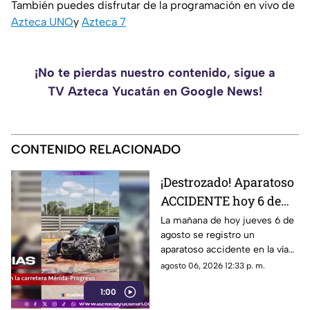
También puedes disfrutar de la programación en vivo de
Azteca UNO
y
Azteca 7
¡No te pierdas nuestro contenido, sigue a
TV Azteca Yucatán en Google News!
CONTENIDO RELACIONADO
¡Destrozado! Aparatoso
ACCIDENTE hoy 6 de
agosto en la Mérida-
La mañana de hoy jueves 6 de
agosto se registro un
Progreso; así quedó el
aparatoso accidente en la vía
AUTO
Mérida-Progreso, generando
agosto 06, 2026 12:33 p. m.
caos y afectaciones en la
1:00
vialidad.