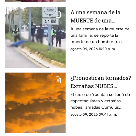
A una semana de la
MUERTE de una
familia en carretera de
A una semana de la muerte de
una familia, se reporta la
Campeche, otro hombre
muerte de un hombre tras
pierde la vida en
fuerte accidente en carretera
agosto 09, 2026 10:10 p. m.
accidente
Costera, Campeche.
¿Pronostican tornados?
Extrañas NUBES
'mammatus' aparecen
El cielo de Yucatán se llenó de
espectaculares y extrañas
en Yucatán; este es su
nubes llamadas Cumulus
inquietante significado
Mammatus las cuales parecen
agosto 09, 2026 09:41 p. m.
“bolsas” generando gran
impacto, te contamos su
significado.