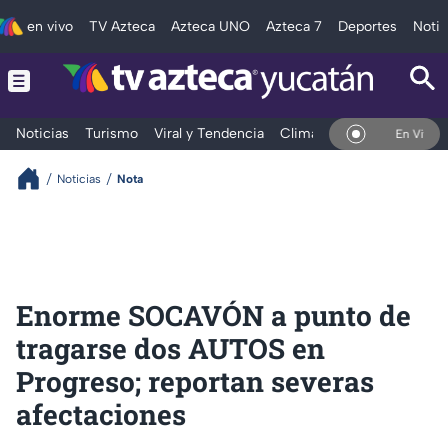
en vivo
TV Azteca
Azteca UNO
Azteca 7
Deportes
Notic
Noticias
Turismo
Viral y Tendencia
Clima
Deportes
Espec
En Vivo
Noticias
Nota
Enorme SOCAVÓN a punto de
tragarse dos AUTOS en
Progreso; reportan severas
afectaciones