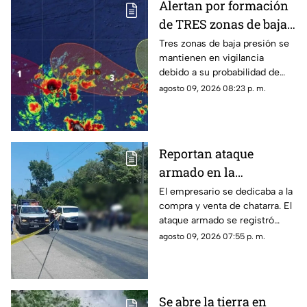
Alertan por formación
de TRES zonas de baja
presión con potencial
Tres zonas de baja presión se
mantienen en vigilancia
de desarrollo
debido a su probabilidad de
CICLÓNICO; ¿riesgo
desarrollo ciclónico en los
agosto 09, 2026 08:23 p. m.
para Yucatán
próximos días. Te
compartimos detalles.
Reportan ataque
armado en la
Península de Yucatán;
El empresario se dedicaba a la
compra y venta de chatarra. El
conocido EMPRESARIO
ataque armado se registró
chatarrero es
cuando el hombre se
agosto 09, 2026 07:55 p. m.
4sesinad0
encontraba trabajando.
Se abre la tierra en