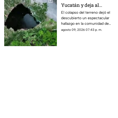
Yucatán y deja al
descubierto un
El colapso del terreno dejó el
descubierto un espectacular
impactante hallazgo
hallazgo en la comunidad de
Xocén, en Yucatán. Te
agosto 09, 2026 07:43 p. m.
compartimos los detalles.