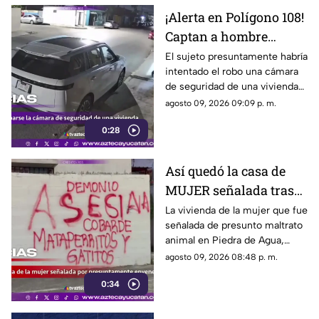
¡Alerta en Polígono 108!
Captan a hombre
intentando ROBAR una
El sujeto presuntamente habría
intentado el robo una cámara
cámara de seguridad
de seguridad de una vivienda
en vivienda
en Polígono 108, así fue el
agosto 09, 2026 09:09 p. m.
momento.
0:28
Así quedó la casa de
MUJER señalada tras
la MU3RTE de
La vivienda de la mujer que fue
señalada de presunto maltrato
anim4les en Umán
animal en Piedra de Agua,
Umán, fue vandalizada. El caso
agosto 09, 2026 08:48 p. m.
ha generado indignación.
0:34