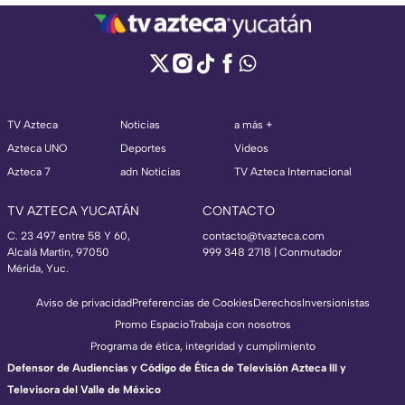
TV Azteca
Noticias
a más +
Azteca UNO
Deportes
Videos
Azteca 7
adn Noticias
TV Azteca Internacional
TV AZTECA YUCATÁN
CONTACTO
C. 23 497 entre 58 Y 60,
contacto@tvazteca.com
Alcalá Martín, 97050
999 348 2718 | Conmutador
Mérida, Yuc.
Aviso de privacidad
Preferencias de Cookies
Derechos
Inversionistas
Promo Espacio
Trabaja con nosotros
Programa de ética, integridad y cumplimiento
Defensor de Audiencias y Código de Ética de Televisión Azteca III y
Televisora del Valle de México