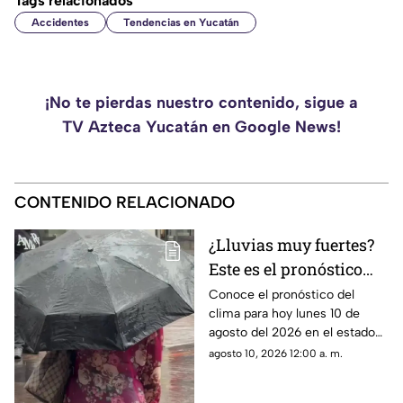
Tags relacionados
Accidentes
Tendencias en Yucatán
¡No te pierdas nuestro contenido, sigue a
TV Azteca Yucatán en Google News!
CONTENIDO RELACIONADO
¿Lluvias muy fuertes?
Este es el pronóstico
del clima HOY, lunes 10
Conoce el pronóstico del
clima para hoy lunes 10 de
de agosto en Yucatán
agosto del 2026 en el estado
de Yucatán y toma tus
agosto 10, 2026 12:00 a. m.
precauciones ante las posibles
lluvias fuertes.