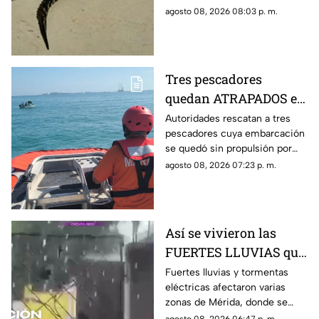
pasó en Santa Fe
en el patio de su casa sin que
agosto 08, 2026 08:03 p. m.
hasta ahora se sepa cómo
llegó hasta ahí.
Tres pescadores
quedan ATRAPADOS en
altamar tras falla
Autoridades rescatan a tres
pescadores cuya embarcación
mecánica; esto pasó al
se quedó sin propulsión por
final
una falla mecánica cerca de la
agosto 08, 2026 07:23 p. m.
Dársena de Yucalpetén, en
Progreso.
Así se vivieron las
FUERTES LLUVIAS que
azotaron Mérida este
Fuertes lluvias y tormentas
eléctricas afectaron varias
sábado 8 de agosto
zonas de Mérida, donde se
reportan rayos, viento y