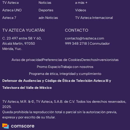
TV Azteca
Noticias
a más +
Azteca UNO
Deportes
Videos
Azteca 7
adn Noticias
TV Azteca Internacional
TV AZTECA YUCATÁN
CONTACTO
C. 23 497 entre 58 Y 60,
contacto@tvazteca.com
Alcalá Martín, 97050
999 348 2718 | Conmutador
Mérida, Yuc.
Aviso de privacidad
Preferencias de Cookies
Derechos
Inversionistas
Promo Espacio
Trabaja con nosotros
Programa de ética, integridad y cumplimiento
Defensor de Audiencias y Código de Ética de Televisión Azteca III y
Televisora del Valle de México
TV Azteca, M.R. & ©, TV Azteca, S.A.B. de C.V. Todos los derechos reservados,
2025.
Queda prohibida la reproducción total o parcial sin la autorización previa,
expresa y por escrito de su titular.