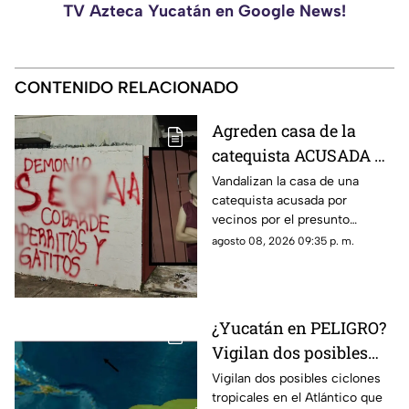
TV Azteca Yucatán en Google News!
CONTENIDO RELACIONADO
Agreden casa de la
catequista ACUSADA de
maltrato animal en
Vandalizan la casa de una
catequista acusada por
Piedra de Agua; así
vecinos por el presunto
quedó la vivienda
envenenamiento de mascotas
agosto 08, 2026 09:35 p. m.
en Piedra de Agua y las
imágenes se han hecho
virales.
¿Yucatán en PELIGRO?
Vigilan dos posibles
ciclones en el Atlantico;
Vigilan dos posibles ciclones
tropicales en el Atlántico que
esto se sabe