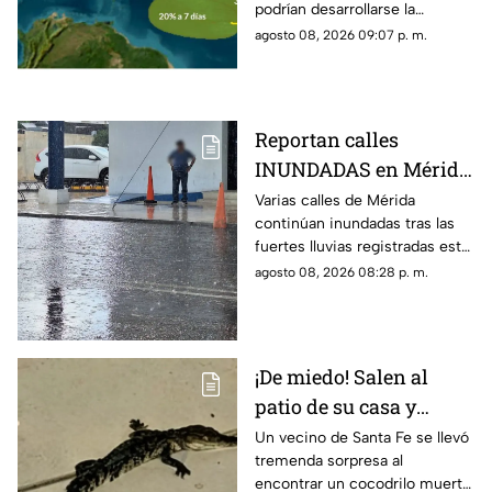
podrían desarrollarse la
próxima semana y más de uno
agosto 08, 2026 09:07 p. m.
pregunta si hay riesgo para
Yucatán.
Reportan calles
INUNDADAS en Mérida
tras fuertes lluvias de
Varias calles de Mérida
continúan inundadas tras las
hoy, sábado 8 de agosto
fuertes lluvias registradas este
sábado, afectando el tránsito
agosto 08, 2026 08:28 p. m.
de vehículos y peatones en la
zona.
¡De miedo! Salen al
patio de su casa y
encuentran un
Un vecino de Santa Fe se llevó
tremenda sorpresa al
cocodrilo SIN VIDA;
encontrar un cocodrilo muerto