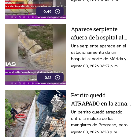
agosto 08, 2026 06:47 p. m.
encharcamientos en distintas
0:49
vialidades.
Aparece serpiente
afuera de hospital al
norte de Mérida y
Una serpiente aparece en el
estacionamiento de un
causa temor
hospital al norte de Mérida y
cruza hacia la vía pública ante
agosto 08, 2026 06:27 p. m.
la mirada de peatones y
0:12
conductores.
Perrito quedó
ATRAPADO en la zona
de manglares de
Un perrito quedó atrapado
entre la maleza de los
Progreso; así fue
manglares de Progreso, pero
rescatado
fue rescatado por integrantes
agosto 08, 2026 06:18 p. m.