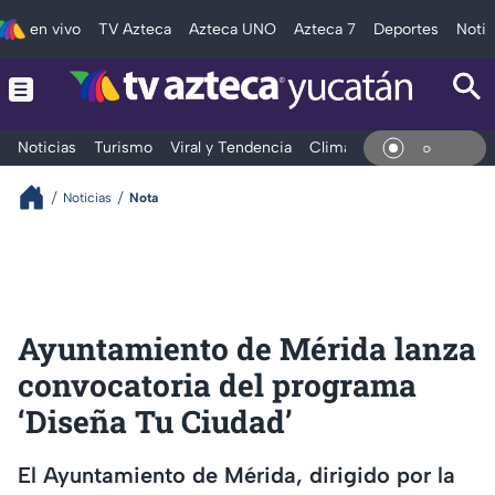
en vivo
TV Azteca
Azteca UNO
Azteca 7
Deportes
Notic
Noticias
Turismo
Viral y Tendencia
Clima
Deportes
Espec
En V
Noticias
Nota
Ayuntamiento de Mérida lanza
convocatoria del programa
‘Diseña Tu Ciudad’
El Ayuntamiento de Mérida, dirigido por la