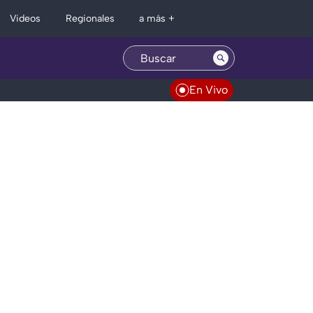
Regionales
Videos
a más +
En Vivo