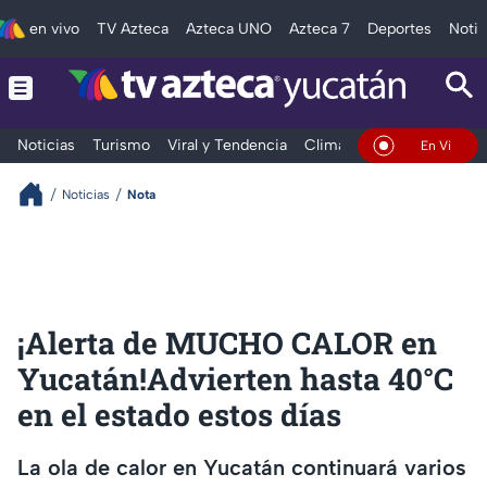
en vivo
TV Azteca
Azteca UNO
Azteca 7
Deportes
Notic
Noticias
Turismo
Viral y Tendencia
Clima
Deportes
Espec
En Vivo
Noticias
Nota
¡Alerta de MUCHO CALOR en
Yucatán!Advierten hasta 40°C
en el estado estos días
La ola de calor en Yucatán continuará varios