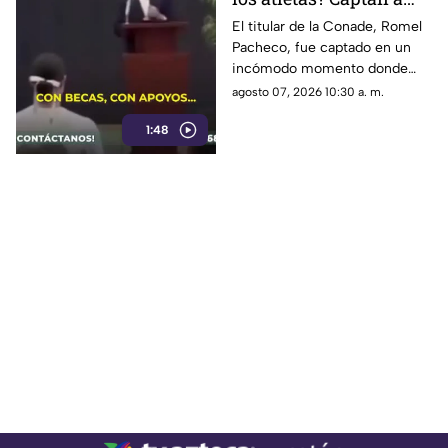
Romel Pacheco en
El titular de la Conade, Romel
Pacheco, fue captado en un
incómodo momento
incómodo momento donde
(+Video)
confundió la palabra viajes con
agosto 07, 2026 10:30 a. m.
‘viejas’.
1:48