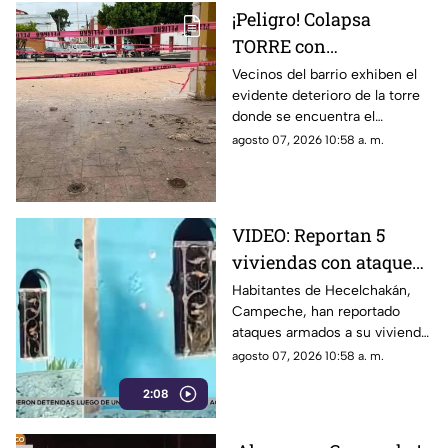
¡Peligro! Colapsa
TORRE con
emblemático RELOJ en
Vecinos del barrio exhiben el
evidente deterioro de la torre
la Península de
donde se encuentra el
Yucatán; enciende las
emblemático reloj, destacando
agosto 07, 2026 10:58 a. m.
alarmas
el riesgo que enfrentan.
VIDEO: Reportan 5
viviendas con ataques
a disparos en
Habitantes de Hecelchakán,
Campeche, han reportado
Hecelchakán en menos
ataques armados a su vivienda
de una semana
en menos de una semana.
agosto 07, 2026 10:58 a. m.
Conoce los detalles.
2:08