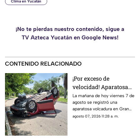
Clima en Yucatán
¡No te pierdas nuestro contenido, sigue a
TV Azteca Yucatán en Google News!
CONTENIDO RELACIONADO
¡Por exceso de
velocidad! Aparatosa
VOLCADURA hoy
La mañana de hoy viernes 7 de
agosto se registró una
viernes 7 de agosto en
aparatosa volcadura en Gran
San Pedro Cholul; ¿Hay
San Pedro Cholul, al norte de la
agosto 07, 2026 11:28 a. m.
heridos?
ciudad de Mérida, te
compartimos lo que se sabe.