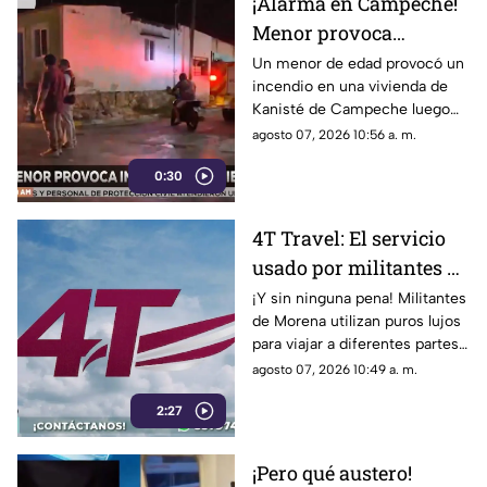
¡Alarma en Campeche!
Menor provoca
INCENDIO en su
Un menor de edad provocó un
incendio en una vivienda de
vivienda por jugar con
Kanisté de Campeche luego
cerillos (+Video)
de que jugara con unos
agosto 07, 2026 10:56 a. m.
cerillos. Conoce los detalles,
0:30
4T Travel: El servicio
usado por militantes de
Morena para viajar con
¡Y sin ninguna pena! Militantes
de Morena utilizan puros lujos
lujos
para viajar a diferentes partes
del mundo mientras profesan
agosto 07, 2026 10:49 a. m.
austeridad.
2:27
¡Pero qué austero!