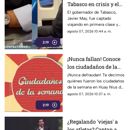
Tabasco en crisis y el
gobernador, Javier
El gobernador de Tabasco,
Javier May, fue captado
May, viajando en
viajando en primera clase y
primera clase
usando un reloj de lujo que,
agosto 07, 2026 10:44 a. m.
según él, iba a rifar.
2:19
¡Nunca fallan! Conoce
los ciudadaños de la
semana del 3 al 9 de
¡Nunca defraudan! Te decimos
quiénes fueron los ciudadaños
agosto de 2026 en Huay
de la semana en Huay Nius del
Nius
3 al 9 de agosto de 2026.
agosto 07, 2026 10:37 a. m.
2:19
¿Regalando 'viejas' a
los atletas? Captan a