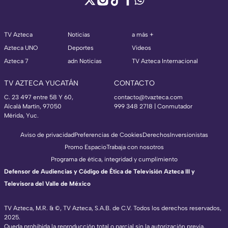
TV Azteca
Noticias
a más +
Azteca UNO
Deportes
Videos
Azteca 7
adn Noticias
TV Azteca Internacional
TV AZTECA YUCATÁN
CONTACTO
C. 23 497 entre 58 Y 60,
contacto@tvazteca.com
Alcalá Martín, 97050
999 348 2718 | Conmutador
Mérida, Yuc.
Aviso de privacidad
Preferencias de Cookies
Derechos
Inversionistas
Promo Espacio
Trabaja con nosotros
Programa de ética, integridad y cumplimiento
Defensor de Audiencias y Código de Ética de Televisión Azteca III y
Televisora del Valle de México
TV Azteca, M.R. & ©, TV Azteca, S.A.B. de C.V. Todos los derechos reservados,
2025.
Queda prohibida la reproducción total o parcial sin la autorización previa,