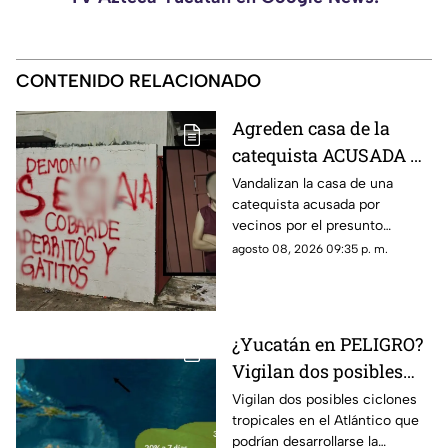
CONTENIDO RELACIONADO
Agreden casa de la
catequista ACUSADA de
maltrato animal en
Vandalizan la casa de una
catequista acusada por
Piedra de Agua; así
vecinos por el presunto
quedó la vivienda
envenenamiento de mascotas
agosto 08, 2026 09:35 p. m.
en Piedra de Agua y las
imágenes se han hecho
virales.
¿Yucatán en PELIGRO?
Vigilan dos posibles
ciclones en el Atlantico;
Vigilan dos posibles ciclones
tropicales en el Atlántico que
esto se sabe
podrían desarrollarse la