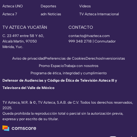
Azteca UNO
Deportes
Videos
Azteca 7
adn Noticias
TV Azteca Internacional
TV AZTECA YUCATÁN
CONTACTO
C. 23 497 entre 58 Y 60,
contacto@tvazteca.com
Alcalá Martín, 97050
999 348 2718 | Conmutador
Mérida, Yuc.
Aviso de privacidad
Preferencias de Cookies
Derechos
Inversionistas
Promo Espacio
Trabaja con nosotros
Programa de ética, integridad y cumplimiento
Defensor de Audiencias y Código de Ética de Televisión Azteca III y
Televisora del Valle de México
TV Azteca, M.R. & ©, TV Azteca, S.A.B. de C.V. Todos los derechos reservados,
2025.
Queda prohibida la reproducción total o parcial sin la autorización previa,
expresa y por escrito de su titular.