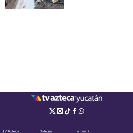
Fauna.
TV Azteca
Noticias
a más +