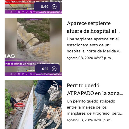
encharcamientos en distintas
0:49
vialidades.
Aparece serpiente
afuera de hospital al
norte de Mérida y
Una serpiente aparece en el
estacionamiento de un
causa temor
hospital al norte de Mérida y
cruza hacia la vía pública ante
agosto 08, 2026 06:27 p. m.
la mirada de peatones y
0:12
conductores.
Perrito quedó
ATRAPADO en la zona
de manglares de
Un perrito quedó atrapado
entre la maleza de los
Progreso; así fue
manglares de Progreso, pero
rescatado
fue rescatado por integrantes
agosto 08, 2026 06:18 p. m.
de la Unidad de Protección a la