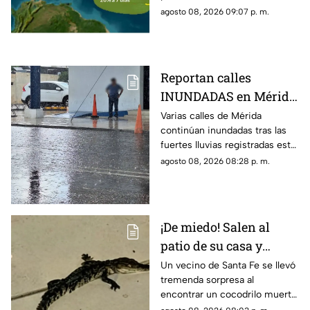
próxima semana y más de uno
agosto 08, 2026 09:07 p. m.
pregunta si hay riesgo para
Yucatán.
Reportan calles
INUNDADAS en Mérida
tras fuertes lluvias de
Varias calles de Mérida
continúan inundadas tras las
hoy, sábado 8 de agosto
fuertes lluvias registradas este
sábado, afectando el tránsito
agosto 08, 2026 08:28 p. m.
de vehículos y peatones en la
zona.
¡De miedo! Salen al
patio de su casa y
encuentran un
Un vecino de Santa Fe se llevó
tremenda sorpresa al
cocodrilo SIN VIDA;
encontrar un cocodrilo muerto
pasó en Santa Fe
en el patio de su casa sin que