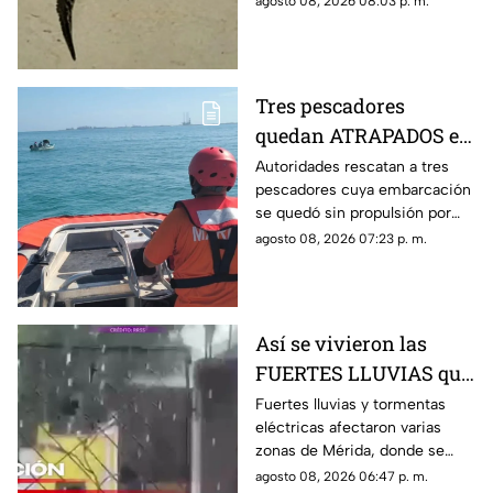
agosto 08, 2026 08:03 p. m.
hasta ahora se sepa cómo
llegó hasta ahí.
Tres pescadores
quedan ATRAPADOS en
altamar tras falla
Autoridades rescatan a tres
pescadores cuya embarcación
mecánica; esto pasó al
se quedó sin propulsión por
final
una falla mecánica cerca de la
agosto 08, 2026 07:23 p. m.
Dársena de Yucalpetén, en
Progreso.
Así se vivieron las
FUERTES LLUVIAS que
azotaron Mérida este
Fuertes lluvias y tormentas
eléctricas afectaron varias
sábado 8 de agosto
zonas de Mérida, donde se
reportan rayos, viento y
agosto 08, 2026 06:47 p. m.