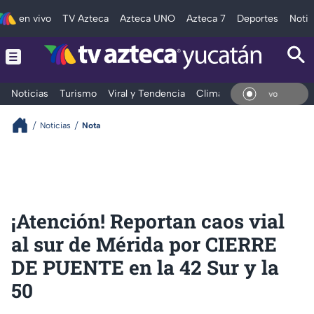
en vivo
TV Azteca
Azteca UNO
Azteca 7
Deportes
Notic
Noticias
Turismo
Viral y Tendencia
Clima
Deportes
Espec
En Vivo
Noticias
Nota
¡Atención! Reportan caos vial
al sur de Mérida por CIERRE
DE PUENTE en la 42 Sur y la
50