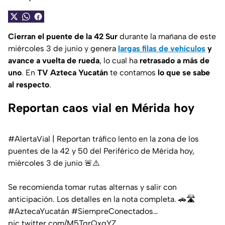
Cierran el puente de la 42 Sur
durante la mañana de este
miércoles 3 de junio y genera
largas filas de vehículos
y
avance a vuelta de rueda
, lo cual ha
retrasado a más de
uno
. En
TV Azteca Yucatán
te contamos
lo que se sabe
al respecto
.
Reportan caos vial en Mérida hoy
#AlertaVial
| Reportan tráfico lento en la zona de los
puentes de la 42 y 50 del Periférico de Mérida hoy,
miércoles 3 de junio 🚨⚠️
Se recomienda tomar rutas alternas y salir con
anticipación. Los detalles en la nota completa. 🚗🛣️
#AztecaYucatán
#SiempreConectados
…
pic.twitter.com/M5TgrQxgYZ