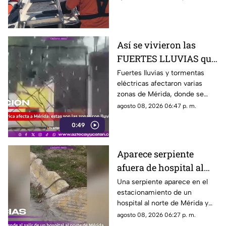
Dársena de Yucalpetén, en
Progreso.
Así se vivieron las
FUERTES LLUVIAS que
azotaron Mérida este
Fuertes lluvias y tormentas
eléctricas afectaron varias
sábado 8 de agosto
zonas de Mérida, donde se
reportan rayos, viento y
agosto 08, 2026 06:47 p. m.
encharcamientos en distintas
0:49
vialidades.
Aparece serpiente
afuera de hospital al
norte de Mérida y
Una serpiente aparece en el
estacionamiento de un
causa temor
hospital al norte de Mérida y
cruza hacia la vía pública ante
agosto 08, 2026 06:27 p. m.
la mirada de peatones y