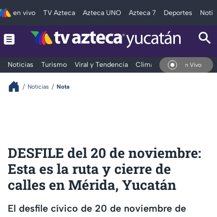
en vivo
TV Azteca
Azteca UNO
Azteca 7
Deportes
Notic
Noticias
Turismo
Viral y Tendencia
Clima
Deportes
Espec
En Vivo
Noticias
Nota
DESFILE del 20 de noviembre:
Esta es la ruta y cierre de
calles en Mérida, Yucatán
El desfile cívico de 20 de noviembre de