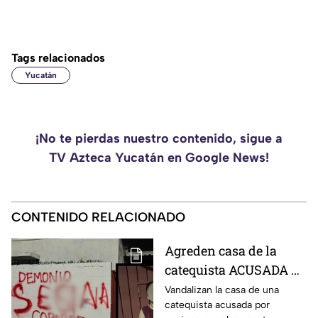
Tags relacionados
Yucatán
¡No te pierdas nuestro contenido, sigue a
TV Azteca Yucatán en Google News!
CONTENIDO RELACIONADO
Agreden casa de la
catequista ACUSADA de
maltrato animal en
Vandalizan la casa de una
catequista acusada por
Piedra de Agua; así