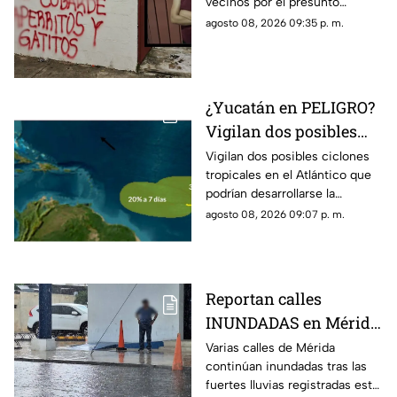
vecinos por el presunto
quedó la vivienda
envenenamiento de mascotas
agosto 08, 2026 09:35 p. m.
en Piedra de Agua y las
imágenes se han hecho
virales.
¿Yucatán en PELIGRO?
Vigilan dos posibles
ciclones en el Atlantico;
Vigilan dos posibles ciclones
tropicales en el Atlántico que
esto se sabe
podrían desarrollarse la
próxima semana y más de uno
agosto 08, 2026 09:07 p. m.
pregunta si hay riesgo para
Yucatán.
Reportan calles
INUNDADAS en Mérida
tras fuertes lluvias de
Varias calles de Mérida
continúan inundadas tras las
hoy, sábado 8 de agosto
fuertes lluvias registradas este