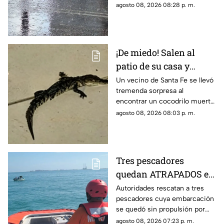
sábado, afectando el tránsito
agosto 08, 2026 08:28 p. m.
de vehículos y peatones en la
zona.
¡De miedo! Salen al
patio de su casa y
encuentran un
Un vecino de Santa Fe se llevó
tremenda sorpresa al
cocodrilo SIN VIDA;
encontrar un cocodrilo muerto
pasó en Santa Fe
en el patio de su casa sin que
agosto 08, 2026 08:03 p. m.
hasta ahora se sepa cómo
llegó hasta ahí.
Tres pescadores
quedan ATRAPADOS en
altamar tras falla
Autoridades rescatan a tres
pescadores cuya embarcación
mecánica; esto pasó al
se quedó sin propulsión por
final
una falla mecánica cerca de la
agosto 08, 2026 07:23 p. m.