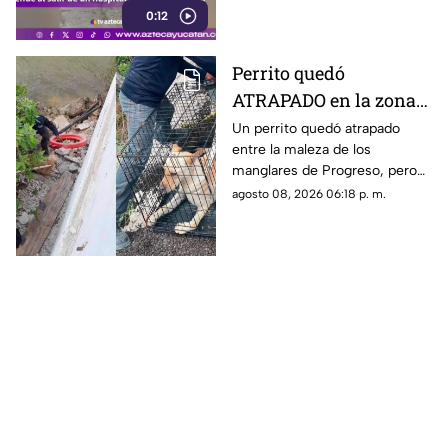
0:12
conductores.
Perrito quedó
ATRAPADO en la zona
de manglares de
Un perrito quedó atrapado
entre la maleza de los
Progreso; así fue
manglares de Progreso, pero
rescatado
fue rescatado por integrantes
agosto 08, 2026 06:18 p. m.
de la Unidad de Protección a la
Fauna.