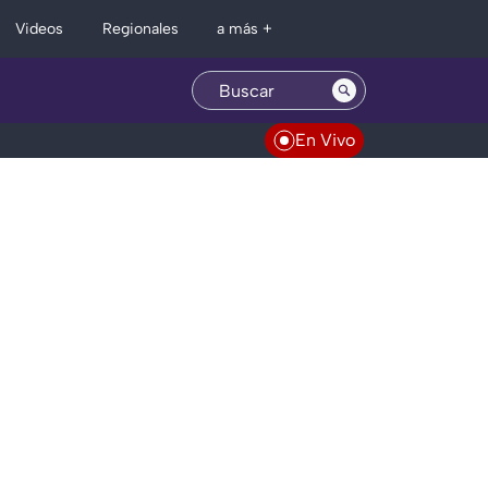
Regionales
Videos
a más +
En Vivo