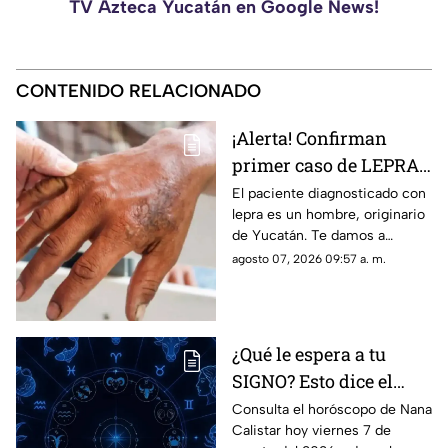
TV Azteca Yucatán en Google News!
CONTENIDO RELACIONADO
¡Alerta! Confirman
primer caso de LEPRA
en Yucatán en este
El paciente diagnosticado con
lepra es un hombre, originario
2026; ¿Cómo se
de Yucatán. Te damos a
contagia?
conocer los detalles de este
agosto 07, 2026 09:57 a. m.
primer contagio en 2026.
¿Qué le espera a tu
SIGNO? Esto dice el
horóscopo de Nana
Consulta el horóscopo de Nana
Calistar hoy viernes 7 de
Calistar HOY, viernes 7