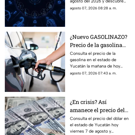
agosto del 2026 y descubre
de agosto
cómo te irá en el amor, dinero,
agosto 07, 2026 08:28 a. m.
fortuna, trabajo y suerte.
¿Nuevo GASOLINAZO?
Precio de la gasolina
HOY viernes 7 de
Consulta el precio de la
gasolina en el estado de
agosto en Yucatán
Yucatán la mañana de hoy
viernes 7 de agosto y
agosto 07, 2026 07:43 a. m.
descubre cómo afectará tu
cartera.
¿En crisis? Así
amanece el precio del
dólar HOY, viernes 7 de
Consulta el precio del dólar en
el estado de Yucatán hoy
agosto en Yucatán
viernes 7 de agosto y