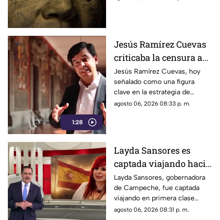
de hoy, jueves 6 de agosto de
2026.
Jesús Ramírez Cuevas
criticaba la censura a
medios en 2013
Jesús Ramírez Cuevas, hoy
señalado como una figura
clave en la estrategia de
censura del gobierno, criticaba
agosto 06, 2026 08:33 p. m.
en 2013 el uso de la publicidad
1:28
oficial para censurar a los
medios de comunicación.
Layda Sansores es
captada viajando hacia
Madrid
Layda Sansores, gobernadora
de Campeche, fue captada
viajando en primera clase
rumbo a Madrid junto a su
agosto 06, 2026 08:31 p. m.
hermana, quien se desempeña