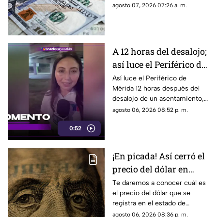
descubre si conviene cambiar
agosto 07, 2026 07:26 a. m.
divisas.
A 12 horas del desalojo;
así luce el Periférico de
Mérida tras bloqueo y
Así luce el Periférico de
Mérida 12 horas después del
protestas de
desalojo de un asentamiento,
manifestantes
el cual provocó protestas,
agosto 06, 2026 08:52 p. m.
barricadas y afectaciones
0:52
viales en la zona.
¡En picada! Así cerró el
precio del dólar en
Yucatán HOY jueves 6
Te daremos a conocer cuál es
el precio del dólar que se
de agosto de 2026
registra en el estado de
Yucatán al cierre de la jornada
agosto 06, 2026 08:36 p. m.