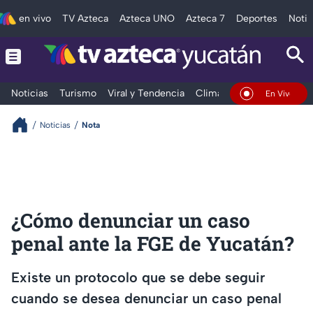
en vivo
TV Azteca
Azteca UNO
Azteca 7
Deportes
Notic
Noticias
Turismo
Viral y Tendencia
Clima
Deportes
Espec
En Vivo
Noticias
Nota
¿Cómo denunciar un caso
penal ante la FGE de Yucatán?
Existe un protocolo que se debe seguir
cuando se desea denunciar un caso penal