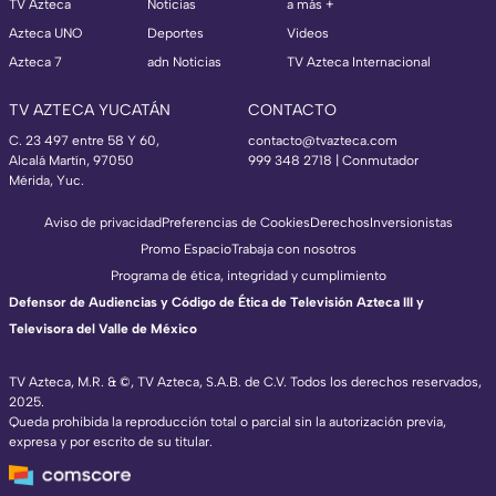
TV Azteca
Noticias
a más +
Azteca UNO
Deportes
Videos
Azteca 7
adn Noticias
TV Azteca Internacional
TV AZTECA YUCATÁN
CONTACTO
C. 23 497 entre 58 Y 60,
contacto@tvazteca.com
Alcalá Martín, 97050
999 348 2718 | Conmutador
Mérida, Yuc.
Aviso de privacidad
Preferencias de Cookies
Derechos
Inversionistas
Promo Espacio
Trabaja con nosotros
Programa de ética, integridad y cumplimiento
Defensor de Audiencias y Código de Ética de Televisión Azteca III y
Televisora del Valle de México
TV Azteca, M.R. & ©, TV Azteca, S.A.B. de C.V. Todos los derechos reservados,
2025.
Queda prohibida la reproducción total o parcial sin la autorización previa,
expresa y por escrito de su titular.