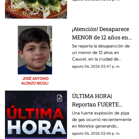
jalapeños de México
México; te contamos los
detalles en TV Azteca Yucatán.
¡Atención! Desaparece
MENOR de 12 años en
Mérida, activan Alerta
Se reporta la desaparición de
un menor de 12 años en
Amber en todo el
Caucel, en la ciudad de
estado
Mérida. Activan una Alerta
agosto 06, 2026 02:47 p. m.
Amber en todo el estado de
Yucatán.
ÚLTIMA HORA|
Reportan FUERTE
EXPLOSIÓN de PIPA de
Una fuerte explosión de pipa
de gas ocurrió recientemente
GAS en colonia
en Morelos generando
Granjas; ¿cuál es el
movilización entre cuerpos de
agosto 06, 2026 02:46 p. m.
saldo de víctimas?