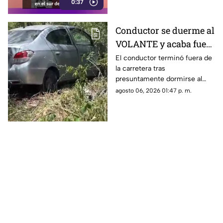
0:37
redes sociales.
Conductor se duerme al
VOLANTE y acaba fuera
de la vía en Ciudad
El conductor terminó fuera de
la carretera tras
Caucel; así ocurrió el
presuntamente dormirse al
accidente
volante, generando la
agosto 06, 2026 01:47 p. m.
movilización de los equipos de
emergencia en Caucel.