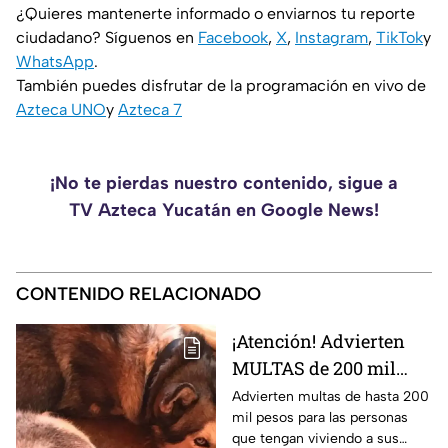
¿Quieres mantenerte informado o enviarnos tu reporte
ciudadano? Síguenos en
Facebook
,
X
,
Instagram
,
TikTok
y
WhatsApp
.
También puedes disfrutar de la programación en vivo de
Azteca UNO
y
Azteca 7
¡No te pierdas nuestro contenido, sigue a
TV Azteca Yucatán en Google News!
CONTENIDO RELACIONADO
¡Atención! Advierten
MULTAS de 200 mil
pesos a quienes tengan
Advierten multas de hasta 200
mil pesos para las personas
perros y gatos en
que tengan viviendo a sus