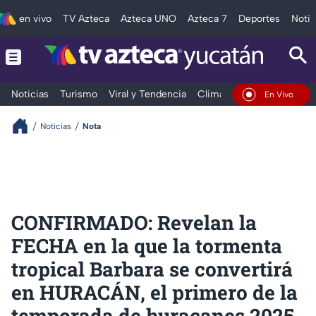
en vivo
TV Azteca
Azteca UNO
Azteca 7
Deportes
Notic
Noticias
Turismo
Viral y Tendencia
Clima
Deportes
Espec
En Vivo
Noticias
Nota
CONFIRMADO: Revelan la
FECHA en la que la tormenta
tropical Barbara se convertirá
en HURACÁN, el primero de la
temporada de huracanes 2025