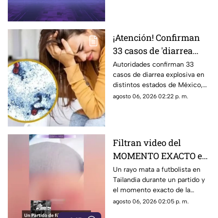
emergencia y pánico entre los
habitantes.
¡Atención! Confirman
33 casos de 'diarrea
explosiva' en México;
Autoridades confirman 33
casos de diarrea explosiva en
¿Yucatán en riesgo?
distintos estados de México,
te damos detalles.
agosto 06, 2026 02:22 p. m.
Filtran video del
MOMENTO EXACTO en
el que cae un rayo y
Un rayo mata a futbolista en
Tailandia durante un partido y
mata a un futbolista;
el momento exacto de la
otros 12 resultaron
tragedia quedó grabado en
agosto 06, 2026 02:05 p. m.
heridos
video, viralizándose en las