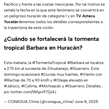
Pacífico y frente a las costas mexicanas. Por tal motivo se
señaló la fecha en la que este fenómeno se convertirá en
un peligroso huracán de categoría 1 y en
TV Azteca
Yucatán t
enemos todos los detalles correspondientes a
la trayectoria de este ciclón.
¿Cuándo se fortalecerá la tormenta
tropical Barbara en Huracán?
Esta mañana, la
#TormentaTropical
#Barbara
se localiza
a 275 km al suroeste de Zihuatanejo,
#Guerrero
. Este
domingo ocasionará
#Lluvias
muy fuertes,
#Viento
con
#Rachas
de 70 a 90 km/h y
#Oleaje
elevado en
#Jalisco
,
#Colima
,
#Michoacán
y
#Guerrero
. Detalles…
pic.twitter.com/WApx97Qj4J
— CONAGUA Clima (@conagua_clima)
June 8, 2025