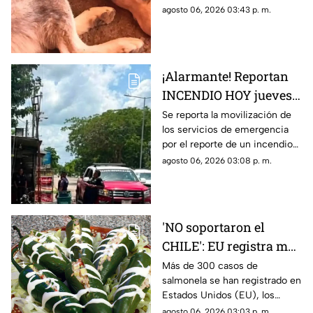
PATIOS o azoteas; esto
perros y gatos en patios o
agosto 06, 2026 03:43 p. m.
se sabe
azoteas. Te compartimos
detalles.
¡Alarmante! Reportan
INCENDIO HOY jueves 6
de agosto en comercio
Se reporta la movilización de
los servicios de emergencia
al sur de Mérida;
por el reporte de un incendio
genera movilización
al interior del comercio en la
agosto 06, 2026 03:08 p. m.
colonia Plan de Ayala Sur, te
damos detalles.
'NO soportaron el
CHILE': EU registra más
de 300 brotes de
Más de 300 casos de
salmonela se han registrado en
salmonela
Estados Unidos (EU), los
provenientes de
cuales eran provenientes de
agosto 06, 2026 03:03 p. m.