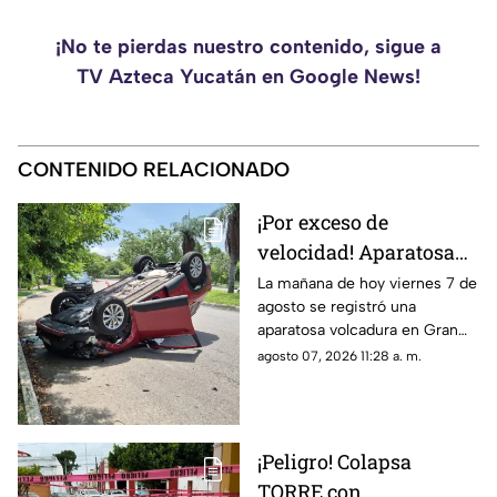
¡No te pierdas nuestro contenido, sigue a
TV Azteca Yucatán en Google News!
CONTENIDO RELACIONADO
¡Por exceso de
velocidad! Aparatosa
VOLCADURA hoy
La mañana de hoy viernes 7 de
agosto se registró una
viernes 7 de agosto en
aparatosa volcadura en Gran
San Pedro Cholul; ¿Hay
San Pedro Cholul, al norte de la
agosto 07, 2026 11:28 a. m.
heridos?
ciudad de Mérida, te
compartimos lo que se sabe.
¡Peligro! Colapsa
TORRE con