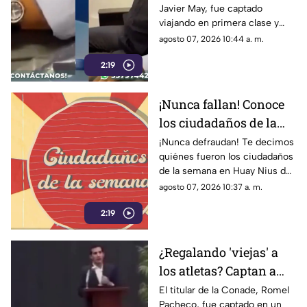
Javier May, fue captado
May, viajando en
viajando en primera clase y
primera clase
usando un reloj de lujo que,
agosto 07, 2026 10:44 a. m.
según él, iba a rifar.
2:19
¡Nunca fallan! Conoce
los ciudadaños de la
semana del 3 al 9 de
¡Nunca defraudan! Te decimos
quiénes fueron los ciudadaños
agosto de 2026 en Huay
de la semana en Huay Nius del
Nius
3 al 9 de agosto de 2026.
agosto 07, 2026 10:37 a. m.
2:19
¿Regalando 'viejas' a
los atletas? Captan a
Romel Pacheco en
El titular de la Conade, Romel
Pacheco, fue captado en un