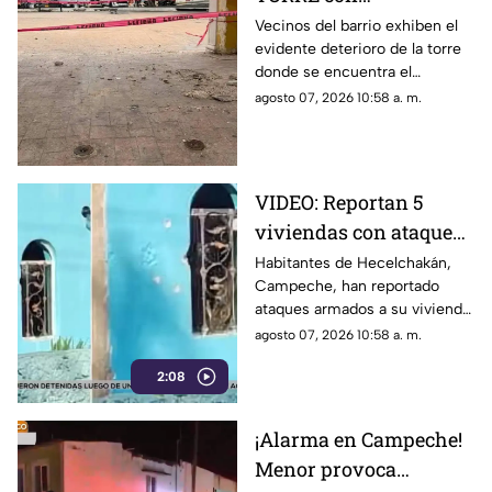
emblemático RELOJ en
Vecinos del barrio exhiben el
evidente deterioro de la torre
la Península de
donde se encuentra el
Yucatán; enciende las
emblemático reloj, destacando
agosto 07, 2026 10:58 a. m.
alarmas
el riesgo que enfrentan.
VIDEO: Reportan 5
viviendas con ataques
a disparos en
Habitantes de Hecelchakán,
Campeche, han reportado
Hecelchakán en menos
ataques armados a su vivienda
de una semana
en menos de una semana.
agosto 07, 2026 10:58 a. m.
Conoce los detalles.
2:08
¡Alarma en Campeche!
Menor provoca