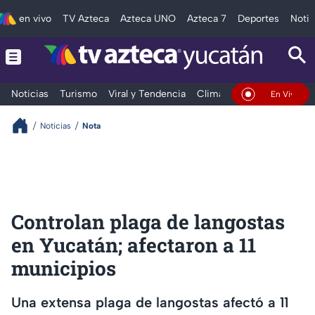
en vivo
TV Azteca
Azteca UNO
Azteca 7
Deportes
Notic
Noticias
Turismo
Viral y Tendencia
Clima
Deportes
Espec
En Vivo
Noticias
Nota
Controlan plaga de langostas
en Yucatán; afectaron a 11
municipios
Una extensa plaga de langostas afectó a 11