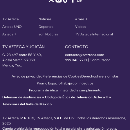
TV Azteca
Noticias
a más +
Azteca UNO
Deportes
Videos
Azteca 7
adn Noticias
TV Azteca Internacional
TV AZTECA YUCATÁN
CONTACTO
C. 23 497 entre 58 Y 60,
contacto@tvazteca.com
Alcalá Martín, 97050
999 348 2718 | Conmutador
Mérida, Yuc.
Aviso de privacidad
Preferencias de Cookies
Derechos
Inversionistas
Promo Espacio
Trabaja con nosotros
Programa de ética, integridad y cumplimiento
Defensor de Audiencias y Código de Ética de Televisión Azteca III y
Televisora del Valle de México
TV Azteca, M.R. & ©, TV Azteca, S.A.B. de C.V. Todos los derechos reservados,
2025.
Queda prohibida la reproducción total o parcial sin la autorización previa,