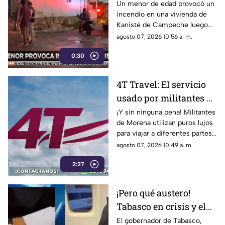
INCENDIO en su
Un menor de edad provocó un
incendio en una vivienda de
vivienda por jugar con
Kanisté de Campeche luego
cerillos (+Video)
de que jugara con unos
agosto 07, 2026 10:56 a. m.
cerillos. Conoce los detalles,
0:30
4T Travel: El servicio
usado por militantes de
Morena para viajar con
¡Y sin ninguna pena! Militantes
de Morena utilizan puros lujos
lujos
para viajar a diferentes partes
del mundo mientras profesan
agosto 07, 2026 10:49 a. m.
austeridad.
2:27
¡Pero qué austero!
Tabasco en crisis y el
gobernador, Javier
El gobernador de Tabasco,