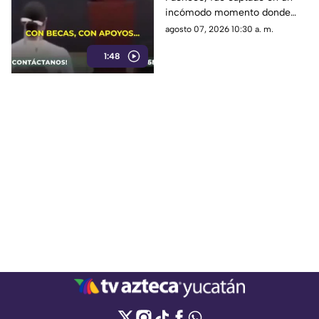
incómodo momento
incómodo momento donde
(+Video)
confundió la palabra viajes con
agosto 07, 2026 10:30 a. m.
‘viejas’.
1:48