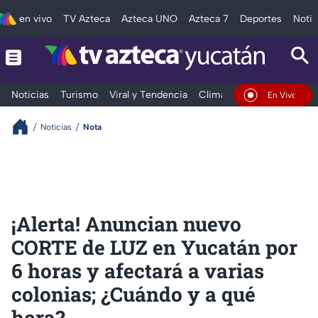
en vivo
TV Azteca
Azteca UNO
Azteca 7
Deportes
Notic
Noticias
Turismo
Viral y Tendencia
Clima
Deportes
Espec
En Vivo
Noticias
Nota
¡Alerta! Anuncian nuevo
CORTE de LUZ en Yucatán por
6 horas y afectará a varias
colonias; ¿Cuándo y a qué
hora?