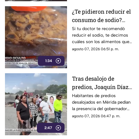
¿Te pidieron reducir el
consumo de sodio?
Estos son los alimentos
Si tu doctor te recomendó
reducir el sodio, te decimos
que debes EVITAR
cuáles son los alimentos que
debes dejar de consumir de
agosto 07, 2026 06:51 p. m.
inmediato.
1:34
Tras desalojo de
predios, Joaquín Díaz
Mena mostró
Habitantes de predios
desalojados en Mérida pedían
desinterés por
la presencia del gobernador
problemáticas del
Joaquín Díaz Mena, pero dejó
agosto 07, 2026 06:47 p. m.
pueblo
claro que atender al pueblo y
2:47
mantener la gobernabilidad del
estado no es una prioridad.