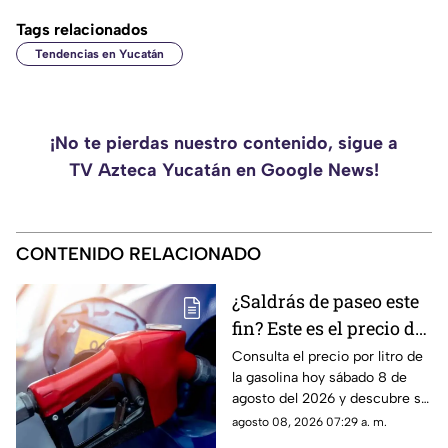
Tags relacionados
Tendencias en Yucatán
¡No te pierdas nuestro contenido, sigue a
TV Azteca Yucatán en Google News!
CONTENIDO RELACIONADO
¿Saldrás de paseo este
fin? Este es el precio de
la gasolina HOY,
Consulta el precio por litro de
la gasolina hoy sábado 8 de
sábado 8 de agosto en
agosto del 2026 y descubre si
Yucatán
conviene llenar el tanque en el
agosto 08, 2026 07:29 a. m.
estado de Yucatán.