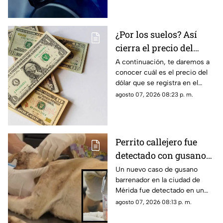
¿Por los suelos? Así
cierra el precio del
dólar en Yucatán HOY
A continuación, te daremos a
conocer cuál es el precio del
viernes 7 de agosto de
dólar que se registra en el
2026
estado de Yucatán al cierre de
agosto 07, 2026 08:23 p. m.
la jornada de hoy, viernes 7 de
agosto.
Perrito callejero fue
detectado con gusano
barrenador en Mérida;
Un nuevo caso de gusano
barrenador en la ciudad de
así fue rescatado
Mérida fue detectado en un
perrito callejero, el cual fue
agosto 07, 2026 08:13 p. m.
rescatado con una grave lesión
en la cabeza.