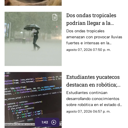
Dos ondas tropicales
podrían llegar a la
Península de Yucatán y
Dos ondas tropicales
amenazan con provocar lluvias
provocar varios días de
fuertes e intensas en la
lluvias; esto se sabe
Península de Yucatán, por lo
agosto 07, 2026 07:50 p. m.
que se piden tomar las debidas
precauciones.
Estudiantes yucatecos
destacan en robótica;
así convierten los
Estudiantes continúan
desarrollando conocimientos
desechos algo útil
sobre robótica en el estado de
(+Video)
Yucatán. Conoce los detalles.
agosto 07, 2026 06:57 p. m.
1:42