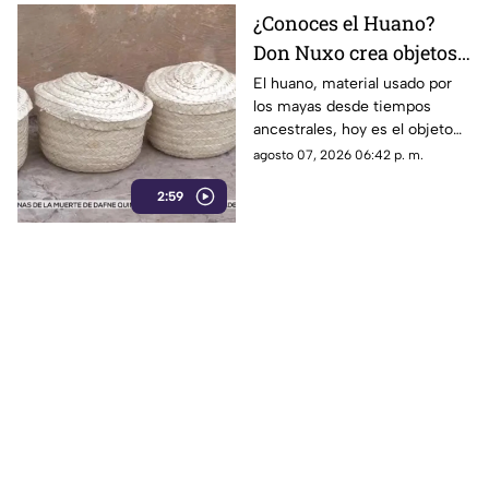
¿Conoces el Huano?
Don Nuxo crea objetos
a partir de este material
El huano, material usado por
los mayas desde tiempos
ancestral en Yucatán
ancestrales, hoy es el objeto
(+Video)
de trabajo para don Nuxo.
agosto 07, 2026 06:42 p. m.
Conoce su historia.
2:59