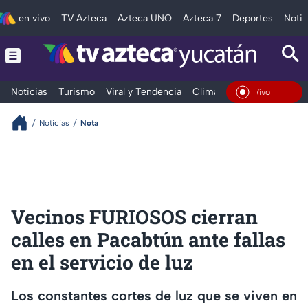
en vivo
TV Azteca
Azteca UNO
Azteca 7
Deportes
Notic
Noticias
Turismo
Viral y Tendencia
Clima
Deportes
Espec
En Vivo
Noticias
Nota
Vecinos FURIOSOS cierran
calles en Pacabtún ante fallas
en el servicio de luz
Los constantes cortes de luz que se viven en