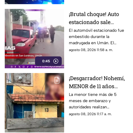
¡Brutal choque! Auto
estacionado sale
proyectado tras fuerte
El automóvil estacionado fue
embestido durante la
impacto en Umán;
madrugada en Umán. El
conductor huye
conductor responsable huyó
agosto 08, 2026 11:58 a. m.
del lugar tras el fuerte choque.
0:45
¡Desgarrador! Nohemí,
MENOR de 11 años
ingresa al hospital con
La menor tiene más de 5
meses de embarazo y
5 meses de EMBARAZO;
autoridades realizan
investigan a familiares
investigaciones ante un
agosto 08, 2026 11:17 a. m.
posible caso de abus0 en su
entorno familiar.