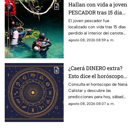
Hallan con vida a joven
PESCADOR tras 15 días
atrapado dentro de un
El joven pescador fue
localizado con vida tras 15 días
CENOTE; este era su
perdido al interior del cenote
ATERRADOR escondite
de Uxpanapa, te compartimos
agosto 08, 2026 08:59 a. m.
lo que se sabe del caso.
¿Caerá DINERO extra?
Esto dice el horóscopo
de HOY, sábado 8 de
Consulta el horóscopo de Nana
Calistar y descubre las
agosto de Nana Calistar
predicciones para hoy, sábado
8 de agosto en el amor,
agosto 08, 2026 08:07 a. m.
dinero, trabajo y suerte.