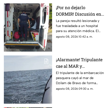
¡Por no dejarlo
DORMIR! Discusión en
pareja termina a g0lpes
La pareja resultó lesionada y
fue trasladada a un hospital
en Mérida; reportan
para su atención médica. El
lesionados
momento encendió las
agosto 08, 2026 10:42 a. m.
alarman entre los vecinos de
Ciudad Caucel, en Mérida.
¡Alarmante! Tripulante
cae al MAR y
desaparece en Dzilam
El tripulante de la embarcación
pesquera cayó al mar de
de Bravo; esto se sabe
Dzilam de Bravo de forma
accidental, se registra una
agosto 08, 2026 09:30 a. m.
intensa búsqueda para su
localización.