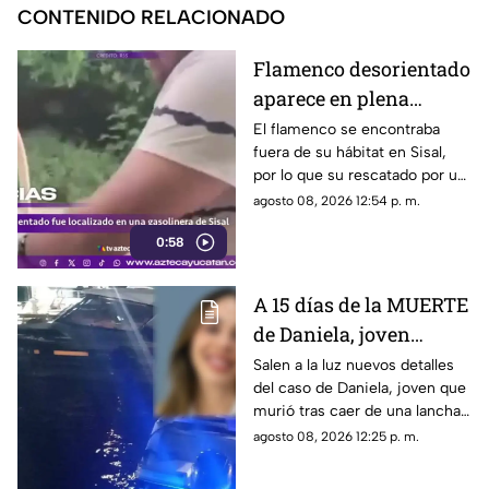
CONTENIDO RELACIONADO
Flamenco desorientado
aparece en plena
GASOLINERA de Sisal;
El flamenco se encontraba
fuera de su hábitat en Sisal,
así fue su insólito
por lo que su rescatado por un
rescate (+VIDEO)
ciudadano, quién lo llevó a la
agosto 08, 2026 12:54 p. m.
ciénega.
0:58
A 15 días de la MUERTE
de Daniela, joven
4mput4da por LANCHA
Salen a la luz nuevos detalles
del caso de Daniela, joven que
en Progreso, revelan
murió tras caer de una lancha
datos perturbadores del
en Progreso. Revelan
agosto 08, 2026 12:25 p. m.
caso
presuntas inconsistencias.