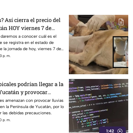
? Así cierra el precio del
tán HOY viernes 7 de
6
 daremos a conocer cuál es el
e se registra en el estado de
e la jornada de hoy, viernes 7 de
3 p. m.
icales podrían llegar a la
Yucatán y provocar
lluvias; esto se sabe
les amenazan con provocar lluvias
 en la Península de Yucatán, por lo
r las debidas precauciones.
0 p. m.
1:42