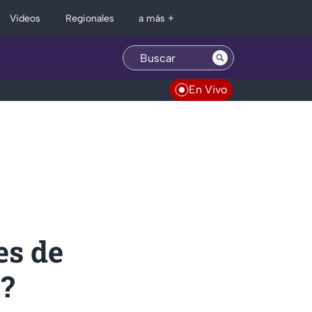
Regionales
Videos
a más +
En Vivo
es de
?