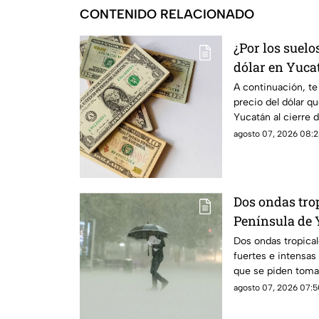
CONTENIDO RELACIONADO
¿Por los suelos
dólar en Yuca
agosto de 202
A continuación, te
precio del dólar qu
Yucatán al cierre d
agosto.
agosto 07, 2026 08:2
Dos ondas trop
Península de 
varios días de 
Dos ondas tropica
fuertes e intensas
que se piden toma
agosto 07, 2026 07:5