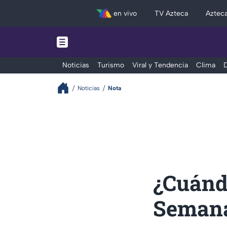
en vivo
TV Azteca
Aztec
Noticias
Turismo
Viral y Tendencia
Clima
D
Noticias
Nota
¿Cuándo
Semana