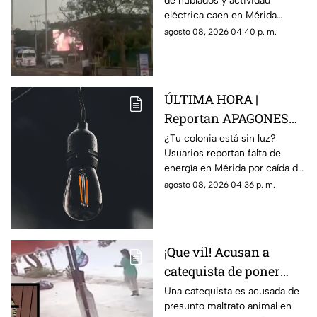
de nublados y actividad
Mérida; advierten
eléctrica caen en Mérida
posibles inundaciones
durante este sábado 8 de
agosto 08, 2026 04:40 p. m.
agosto, por lo que advierten
posibles encharcamientos.
ÚLTIMA HORA |
Reportan APAGONES
en Yucatán tras caída
¿Tu colonia está sin luz?
Usuarios reportan falta de
de TROMBA hoy, 8 de
energía en Mérida por caída de
agosto
fuerte tormenta hoy 8 de
agosto 08, 2026 04:36 p. m.
agosto. Conoce los detalles.
¡Que vil! Acusan a
catequista de poner
TRISTE FINAL a
Una catequista es acusada de
presunto maltrato animal en
perritos y gatitos