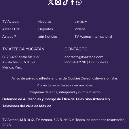
TV Azteca
Noticias
a más +
Azteca UNO
Deportes
Videos
Azteca 7
adn Noticias
TV Azteca Internacional
TV AZTECA YUCATÁN
CONTACTO
C. 23 497 entre 58 Y 60,
contacto@tvazteca.com
Alcalá Martín, 97050
999 348 2718 | Conmutador
Mérida, Yuc.
Aviso de privacidad
Preferencias de Cookies
Derechos
Inversionistas
Promo Espacio
Trabaja con nosotros
Programa de ética, integridad y cumplimiento
Defensor de Audiencias y Código de Ética de Televisión Azteca III y
Televisora del Valle de México
TV Azteca, M.R. & ©, TV Azteca, S.A.B. de C.V. Todos los derechos reservados,
2025.