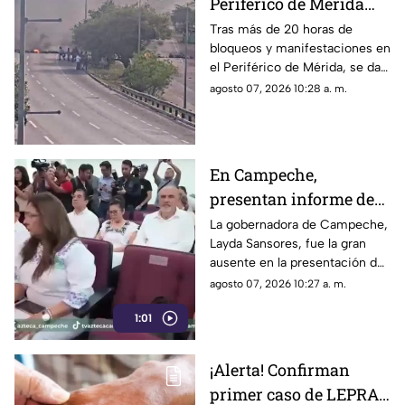
Periférico de Mérida
hoy viernes 7 de
Tras más de 20 horas de
bloqueos y manifestaciones en
agosto?; esto se sabe
el Periférico de Mérida, se da a
conocer una nueva
agosto 07, 2026 10:28 a. m.
actualización hoy viernes 7 de
agosto.
En Campeche,
presentan informe de
gobierno de Layda
La gobernadora de Campeche,
Layda Sansores, fue la gran
Sansores... sin ella
ausente en la presentación de
presente
su informe de gobierno.
agosto 07, 2026 10:27 a. m.
Conoce los detalles.
1:01
¡Alerta! Confirman
primer caso de LEPRA