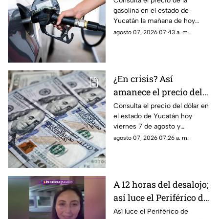
Consulta el precio de la
gasolina en el estado de
agosto en Yucatán
Yucatán la mañana de hoy
viernes 7 de agosto y
agosto 07, 2026 07:43 a. m.
descubre cómo afectará tu
cartera.
¿En crisis? Así
amanece el precio del
dólar HOY, viernes 7 de
Consulta el precio del dólar en
el estado de Yucatán hoy
agosto en Yucatán
viernes 7 de agosto y
descubre si conviene cambiar
agosto 07, 2026 07:26 a. m.
divisas.
A 12 horas del desalojo;
así luce el Periférico de
Mérida tras bloqueo y
Así luce el Periférico de