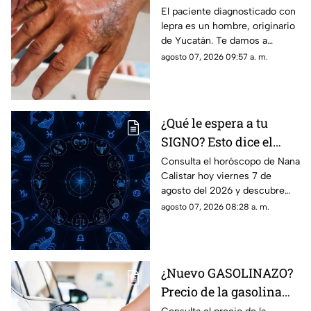
en Yucatán en este
El paciente diagnosticado con
lepra es un hombre, originario
2026; ¿Cómo se
de Yucatán. Te damos a
contagia?
conocer los detalles de este
agosto 07, 2026 09:57 a. m.
primer contagio en 2026.
¿Qué le espera a tu
SIGNO? Esto dice el
horóscopo de Nana
Consulta el horóscopo de Nana
Calistar hoy viernes 7 de
Calistar HOY, viernes 7
agosto del 2026 y descubre
de agosto
cómo te irá en el amor, dinero,
agosto 07, 2026 08:28 a. m.
fortuna, trabajo y suerte.
¿Nuevo GASOLINAZO?
Precio de la gasolina
HOY viernes 7 de