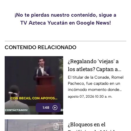
¡No te pierdas nuestro contenido, sigue a
TV Azteca Yucatán en Google News!
CONTENIDO RELACIONADO
¿Regalando 'viejas' a
los atletas? Captan a
Romel Pacheco en
El titular de la Conade, Romel
Pacheco, fue captado en un
incómodo momento
incómodo momento donde
(+Video)
confundió la palabra viajes con
agosto 07, 2026 10:30 a. m.
‘viejas’.
1:48
¿Bloqueos en el