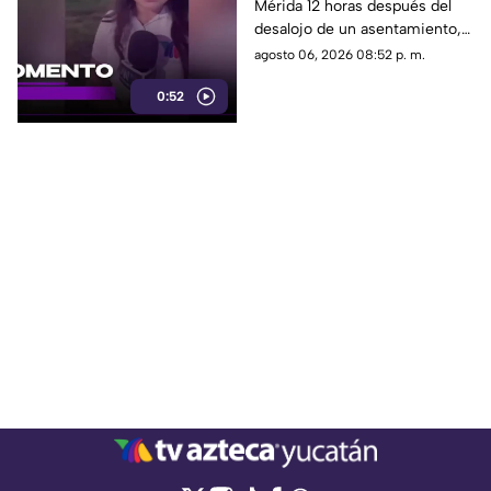
Mérida 12 horas después del
protestas de
desalojo de un asentamiento,
manifestantes
el cual provocó protestas,
agosto 06, 2026 08:52 p. m.
barricadas y afectaciones
0:52
viales en la zona.