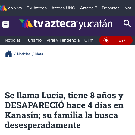
en vivo
TV Azteca
Azteca UNO
Azteca 7
Deportes
Notic
Noticias
Turismo
Viral y Tendencia
Clima
Deportes
Espec
En Vivo
Noticias
Nota
Se llama Lucía, tiene 8 años y
DESAPARECIÓ hace 4 días en
Kanasín; su familia la busca
desesperadamente