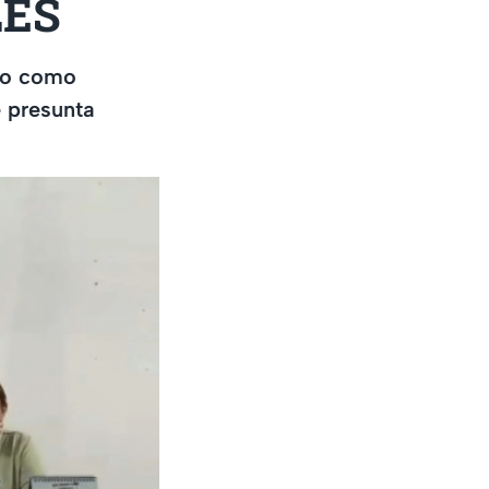
BLES
rgo como
e presunta