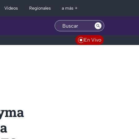
Regionales
Videos
a más +
En Vivo
ayma
ia