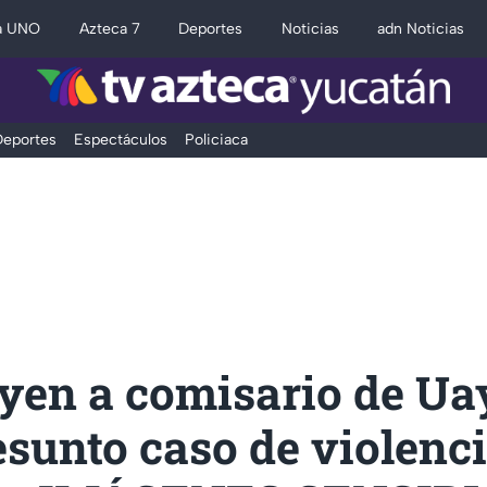
a UNO
Azteca 7
Deportes
Noticias
adn Noticias
eportes
Espectáculos
Policiaca
uyen a comisario de U
esunto caso de violenc