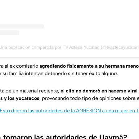
Una publicación compartida por TV Azteca Yucatán (@tvaztecayucatan
a al ex comisario
agrediendo físicamente a su hermana meno
u familia intentan detenerlo sin tener éxito alguno.
ta de un material reciente,
el clip no demoró en hacerse viral
as y los yucatecos
, provocando todo tipo de opiniones sobre e
Esto dijeron las autoridades de la AGRESIÓN a una mujer en 
 tomaron las autoridades de Uaymá?