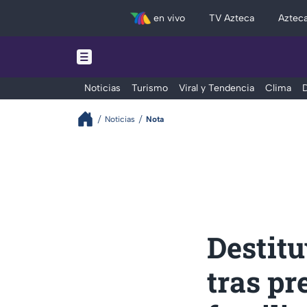
en vivo
TV Azteca
Aztec
Noticias
Turismo
Viral y Tendencia
Clima
D
Noticias
Nota
Destit
tras pr