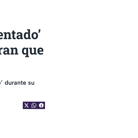
entado’
ran que
’ durante su