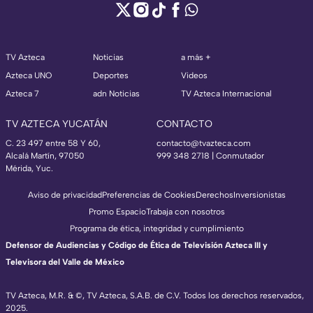
TV Azteca
Noticias
a más +
Azteca UNO
Deportes
Videos
Azteca 7
adn Noticias
TV Azteca Internacional
TV AZTECA YUCATÁN
CONTACTO
C. 23 497 entre 58 Y 60,
contacto@tvazteca.com
Alcalá Martín, 97050
999 348 2718 | Conmutador
Mérida, Yuc.
Aviso de privacidad
Preferencias de Cookies
Derechos
Inversionistas
Promo Espacio
Trabaja con nosotros
Programa de ética, integridad y cumplimiento
Defensor de Audiencias y Código de Ética de Televisión Azteca III y
Televisora del Valle de México
TV Azteca, M.R. & ©, TV Azteca, S.A.B. de C.V. Todos los derechos reservados,
2025.