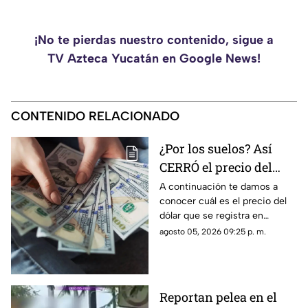
¡No te pierdas nuestro contenido, sigue a
TV Azteca Yucatán en Google News!
CONTENIDO RELACIONADO
¿Por los suelos? Así
CERRÓ el precio del
dólar en Yucatán HOY,
A continuación te damos a
conocer cuál es el precio del
miércoles 5 de agosto
dólar que se registra en
de 2026
Yucatán al cierre de la jornada
agosto 05, 2026 09:25 p. m.
de hoy, miércoles 5 de agosto
de 2026. Ándale
Reportan pelea en el