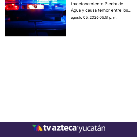
fraccionamiento Piedra de
Agua; esto pasó al final
Agua y causa temor entre los
vecinos, por lo que se pide
agosto 05, 2026 05:51 p. m.
ayuda a la Policía Municipal de
Umán.