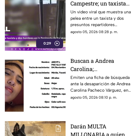
Campestre; un taxista
fue BRUTALMENTE
Un video viral que muestra una
pelea entre un taxista y dos
agredido y todo quedó
presuntos repartidores
grabado
terminó con el conductor
agosto 05, 2026 08:28 p. m.
lesionado en el
0:29
fraccionamiento Campestre.
Buscan a Andrea
Carolina;
DESAPARECIÓ en
Emiten una ficha de búsqueda
ante la desaparición de Andrea
Yucatán hace 72 horas
Carolina Pacheco Várguez, en
y esto se sabe
la cual se revela dónde fue
agosto 05, 2026 08:10 p. m.
vista por última vez en
Yucatán.
Darán MULTA
MILLONARIA a quienes