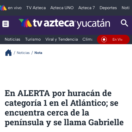
en vivo
TV Azteca
Azteca UNO
Azteca 7
Deportes
Notic
Noticias
Turismo
Viral y Tendencia
Clima
Deportes
Espec
En Vivo
Noticias
Nota
En ALERTA por huracán de
categoría 1 en el Atlántico; se
encuentra cerca de la
península y se llama Gabrielle