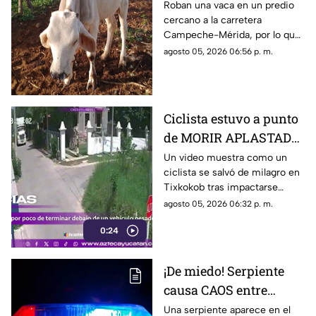
ocurrió en un rancho
Roban una vaca en un predio
cercano a la carretera
de la carretera
Campeche-Mérida, por lo que
Campeche-Mérida
familiares piden apoyo a la
agosto 05, 2026 06:56 p. m.
población para localizarla y
ofrecen recompensa.
Ciclista estuvo a punto
de MORIR APLASTADO
en Tixkokob; el
Un video muestra como un
ciclista se salvó de milagro en
momento quedó
Tixkokob tras impactarse
GRABADO en video
contra un vehículo pesado y
agosto 05, 2026 06:32 p. m.
quedar a punto de terminar
0:24
debajo de la unidad.
¡De miedo! Serpiente
causa CAOS entre
vecinos de Piedra de
Una serpiente aparece en el