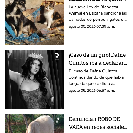
cruzan perros y gatos
La nueva Ley de Bienestar
Animal en España sanciona las
en su casa sin
camadas de perros y gatos sin
autorización; esto se
autorización con multas que
agosto 05, 2026 07:35 p. m.
sabe
pueden alcanzar hasta 200 mil
euros.
¡Caso da un giro! Dafne
Quintos iba a declarar
contra su padre por
El caso de Dafne Quintos
continúa dando de qué hablar
4BUS0 S3XU4L días
luego de que se diera a
antes de su MUERTE
conocer que declararía contra
agosto 05, 2026 06:57 p. m.
su padre por presunto abuso
sexual. Conoce más.
Denuncian ROBO DE
VACA en redes sociales;