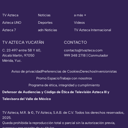
TV Azteca
Noticias
a más +
Azteca UNO
Deportes
Videos
Azteca 7
adn Noticias
TV Azteca Internacional
TV AZTECA YUCATÁN
CONTACTO
C. 23 497 entre 58 Y 60,
contacto@tvazteca.com
Alcalá Martín, 97050
999 348 2718 | Conmutador
Mérida, Yuc.
Aviso de privacidad
Preferencias de Cookies
Derechos
Inversionistas
Promo Espacio
Trabaja con nosotros
Programa de ética, integridad y cumplimiento
Defensor de Audiencias y Código de Ética de Televisión Azteca III y
Televisora del Valle de México
TV Azteca, M.R. & ©, TV Azteca, S.A.B. de C.V. Todos los derechos reservados,
2025.
Queda prohibida la reproducción total o parcial sin la autorización previa,