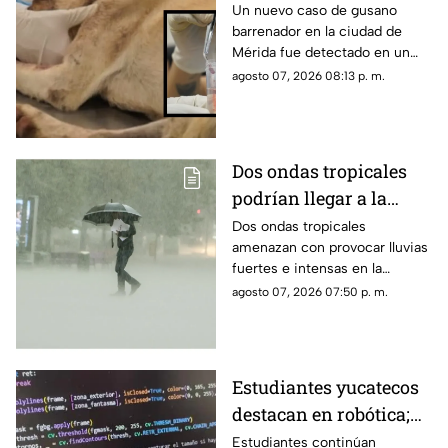
barrenador en Mérida;
Un nuevo caso de gusano
barrenador en la ciudad de
así fue rescatado
Mérida fue detectado en un
perrito callejero, el cual fue
agosto 07, 2026 08:13 p. m.
rescatado con una grave lesión
en la cabeza.
Dos ondas tropicales
podrían llegar a la
Península de Yucatán y
Dos ondas tropicales
amenazan con provocar lluvias
provocar varios días de
fuertes e intensas en la
lluvias; esto se sabe
Península de Yucatán, por lo
agosto 07, 2026 07:50 p. m.
que se piden tomar las debidas
precauciones.
Estudiantes yucatecos
destacan en robótica;
así convierten los
Estudiantes continúan