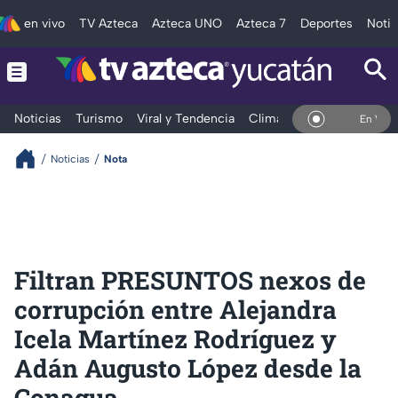
en vivo
TV Azteca
Azteca UNO
Azteca 7
Deportes
Notic
Noticias
Turismo
Viral y Tendencia
Clima
Deportes
Espec
En Vivo
Noticias
Nota
Filtran PRESUNTOS nexos de
corrupción entre Alejandra
Icela Martínez Rodríguez y
Adán Augusto López desde la
Conagua