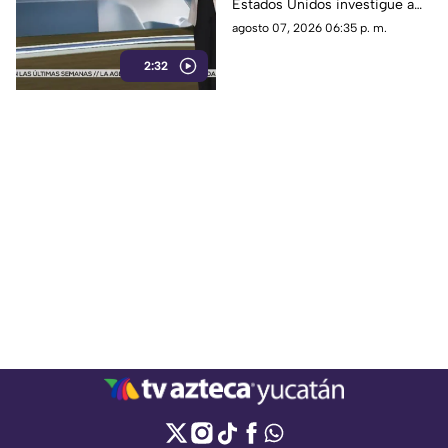
Estados Unidos investigue a
sus políticos y que lo haga
agosto 07, 2026 06:35 p. m.
únicamente con testimonios.
2:32