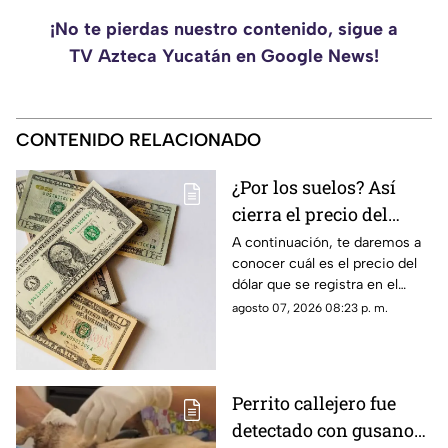
¡No te pierdas nuestro contenido, sigue a
TV Azteca Yucatán en Google News!
CONTENIDO RELACIONADO
¿Por los suelos? Así
cierra el precio del
dólar en Yucatán HOY
A continuación, te daremos a
conocer cuál es el precio del
viernes 7 de agosto de
dólar que se registra en el
2026
estado de Yucatán al cierre de
agosto 07, 2026 08:23 p. m.
la jornada de hoy, viernes 7 de
agosto.
Perrito callejero fue
detectado con gusano