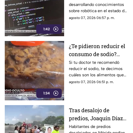
desarrollando conocimientos
desechos algo útil
sobre robótica en el estado de
(+Video)
Yucatán. Conoce los detalles.
agosto 07, 2026 06:57 p. m.
1:42
¿Te pidieron reducir el
consumo de sodio?
Estos son los alimentos
Si tu doctor te recomendó
reducir el sodio, te decimos
que debes EVITAR
cuáles son los alimentos que
debes dejar de consumir de
agosto 07, 2026 06:51 p. m.
inmediato.
1:34
Tras desalojo de
predios, Joaquín Díaz
Mena mostró
Habitantes de predios
desalojados en Mérida pedían