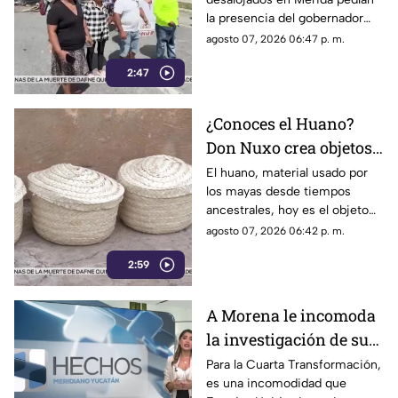
desinterés por
la presencia del gobernador
problemáticas del
Joaquín Díaz Mena, pero dejó
agosto 07, 2026 06:47 p. m.
pueblo
claro que atender al pueblo y
2:47
mantener la gobernabilidad del
estado no es una prioridad.
¿Conoces el Huano?
Don Nuxo crea objetos
a partir de este material
El huano, material usado por
los mayas desde tiempos
ancestral en Yucatán
ancestrales, hoy es el objeto
(+Video)
de trabajo para don Nuxo.
agosto 07, 2026 06:42 p. m.
Conoce su historia.
2:59
A Morena le incomoda
la investigación de sus
funcionarios por parte
Para la Cuarta Transformación,
es una incomodidad que
de EU