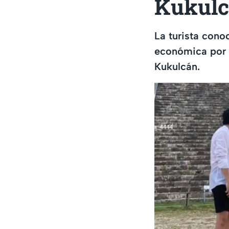
Kukul
La turista cono
económica por v
Kukulcán.