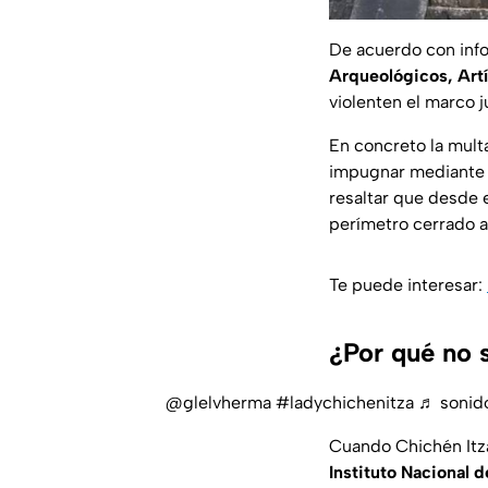
De acuerdo con inf
Arqueológicos, Artí
violenten el marco 
En concreto la multa
impugnar mediante e
resaltar que desde e
perímetro cerrado a
Te puede interesar:
¿Por qué no 
@glelvherma
#ladychichenitza
♬ sonido
Cuando Chichén Itzá
Instituto Nacional 