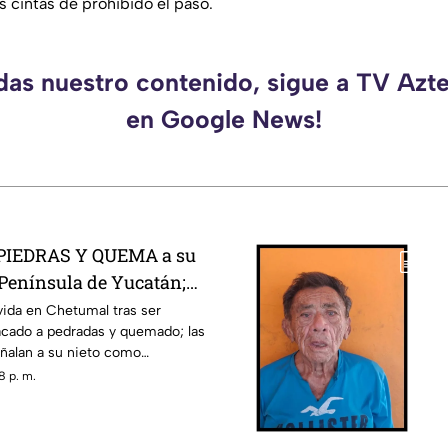
as cintas de prohibido el paso.
rdas nuestro contenido, sigue a TV Azt
en Google News!
PIEDRAS Y QUEMA a su
 Península de Yucatán;
en paz
 vida en Chetumal tras ser
cado a pedradas y quemado; las
eñalan a su nieto como
8 p. m.