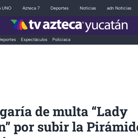
a UNO
Azteca 7
Deportes
Noticias
adn Noticias
eportes
Espectáculos
Policiaca
garía de multa “Lady
” por subir la Pirámid