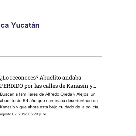
eca Yucatán
¿Lo reconoces? Abuelito andaba
PERDIDO por las calles de Kanasín y
piden ayuda para ENCONTRAR a su
Buscan a familiares de Alfredo Ojeda y Alejos, un
abuelito de 84 año que caminaba desorientado en
familia
Kanasín y que ahora esta bajo cuidado de la policía.
agosto 07, 2026 05:29 p. m.