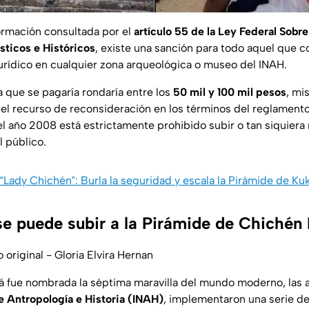
ormación consultada por el
artículo 55 de la Ley Federal Sob
sticos e Históricos
, existe una sanción para todo aquel que
jurídico en cualquier zona arqueológica o museo del INAH.
 que se pagaría rondaría entre los
50 mil y 100 mil pesos
, mi
l recurso de reconsideración en los términos del reglamento
l año 2008 está estrictamente prohibido subir o tan siquiera 
l público.
“Lady Chichén": Burla la seguridad y escala la Pirámide de Ku
se puede subir a la Pirámide de Chichén 
 original - Gloria Elvira Hernan
 fue nombrada la séptima maravilla del mundo moderno, las 
de Antropología e Historia (INAH)
, implementaron una serie de