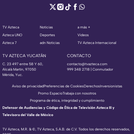
TV Azteca
Noticias
a más +
Azteca UNO
Deportes
Videos
Azteca 7
adn Noticias
TV Azteca Internacional
TV AZTECA YUCATÁN
CONTACTO
C. 23 497 entre 58 Y 60,
contacto@tvazteca.com
Alcalá Martín, 97050
999 348 2718 | Conmutador
Mérida, Yuc.
Aviso de privacidad
Preferencias de Cookies
Derechos
Inversionistas
Promo Espacio
Trabaja con nosotros
Programa de ética, integridad y cumplimiento
Defensor de Audiencias y Código de Ética de Televisión Azteca III y
Televisora del Valle de México
TV Azteca, M.R. & ©, TV Azteca, S.A.B. de C.V. Todos los derechos reservados,