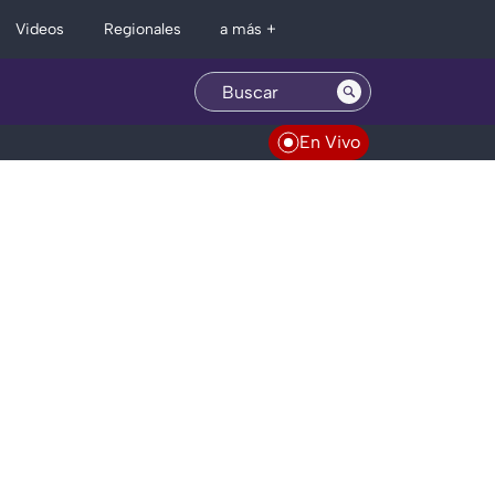
Regionales
Videos
a más +
En Vivo