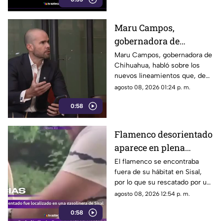
Maru Campos,
gobernadora de
Chihuahua, advierte
Maru Campos, gobernadora de
Chihuahua, habló sobre los
riesgo para la libertad
nuevos lineamientos que, de
de expresión
acuerdo con su postura,
agosto 08, 2026 01:24 p. m.
podrían representar un riesgo
0:58
para la libertad de expresión y
convertirse en una forma de
censura impulsada desde el
Flamenco desorientado
Gobierno Federal.
aparece en plena
GASOLINERA de Sisal;
El flamenco se encontraba
fuera de su hábitat en Sisal,
así fue su insólito
por lo que su rescatado por un
rescate (+VIDEO)
ciudadano, quién lo llevó a la
agosto 08, 2026 12:54 p. m.
ciénega.
0:58