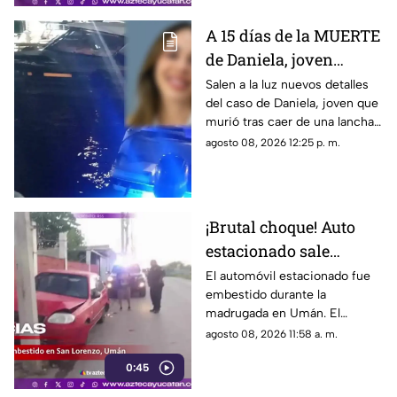
A 15 días de la MUERTE
de Daniela, joven
4mput4da por LANCHA
Salen a la luz nuevos detalles
del caso de Daniela, joven que
en Progreso, revelan
murió tras caer de una lancha
datos perturbadores del
en Progreso. Revelan
agosto 08, 2026 12:25 p. m.
caso
presuntas inconsistencias.
¡Brutal choque! Auto
estacionado sale
proyectado tras fuerte
El automóvil estacionado fue
embestido durante la
impacto en Umán;
madrugada en Umán. El
conductor huye
conductor responsable huyó
agosto 08, 2026 11:58 a. m.
del lugar tras el fuerte choque.
0:45