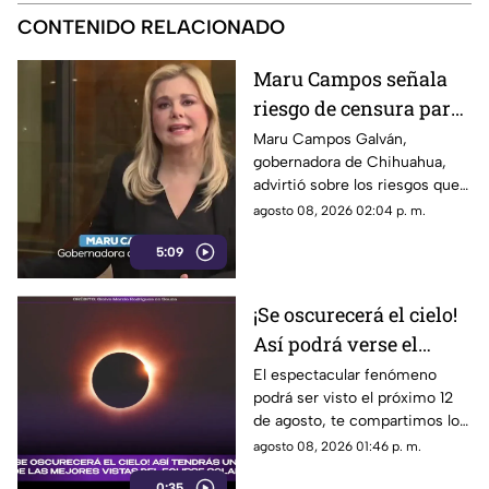
CONTENIDO RELACIONADO
Maru Campos señala
riesgo de censura para
medios y periodistas
Maru Campos Galván,
gobernadora de Chihuahua,
ante nuevos
advirtió sobre los riesgos que
lineamientos de
podrían representar los nuevos
agosto 08, 2026 02:04 p. m.
audiencias
lineamientos para los derechos
5:09
de las audiencias y la libertad
de expresión. Señaló que estas
disposiciones podrían
¡Se oscurecerá el cielo!
utilizarse para sancionar a
Así podrá verse el
medios y periodistas críticos.
espectacular ECLIPSE
El espectacular fenómeno
podrá ser visto el próximo 12
SOLAR (+VIDEO)
de agosto, te compartimos lo
que tienes que saber del
agosto 08, 2026 01:46 p. m.
esperado eclipse solar.
0:35