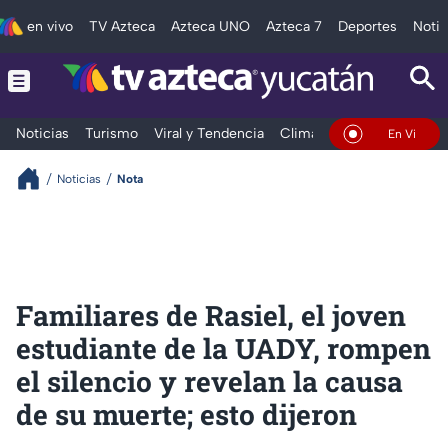
en vivo
TV Azteca
Azteca UNO
Azteca 7
Deportes
Notic
Noticias
Turismo
Viral y Tendencia
Clima
Deportes
Espec
En Vivo
Noticias
Nota
Familiares de Rasiel, el joven
estudiante de la UADY, rompen
el silencio y revelan la causa
de su muerte; esto dijeron