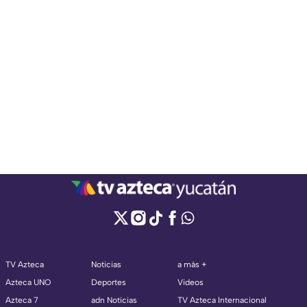
TV Azteca
Noticias
a más +
Azteca UNO
Deportes
Videos
Azteca 7
adn Noticias
TV Azteca Internacional