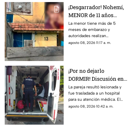
¡Desgarrador! Nohemí,
MENOR de 11 años
ingresa al hospital con
La menor tiene más de 5
meses de embarazo y
5 meses de EMBARAZO;
autoridades realizan
investigan a familiares
investigaciones ante un
agosto 08, 2026 11:17 a. m.
posible caso de abus0 en su
entorno familiar.
¡Por no dejarlo
DORMIR! Discusión en
pareja termina a g0lpes
La pareja resultó lesionada y
fue trasladada a un hospital
en Mérida; reportan
para su atención médica. El
lesionados
momento encendió las
agosto 08, 2026 10:42 a. m.
alarman entre los vecinos de
Ciudad Caucel, en Mérida.