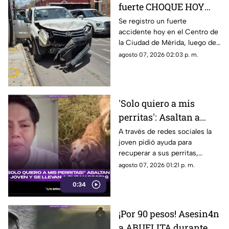
fuerte CHOQUE HOY
viernes 7 de agosto en
Se registro un fuerte
accidente hoy en el Centro de
el Centro de Mérida;
la Ciudad de Mérida, luego de
esto se sabe
que una camioneta impactó
agosto 07, 2026 02:03 p. m.
contra un camión del
transporte público.
'Solo quiero a mis
perritas': Asaltan a
joven y se roban a sus
A través de redes sociales la
joven pidió ayuda para
MASCOTAS; suplica
recuperar a sus perritas,
ayuda para localizarlas
quienes fueron robadas
agosto 07, 2026 01:21 p. m.
(+VIDEO)
durante un asalto en plena
0:34
carretera, te damos detalles
del caso.
¡Por 90 pesos! Asesin4n
a ABUELITA durante