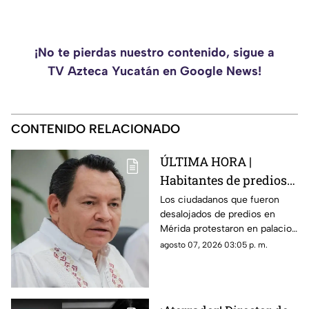
¡No te pierdas nuestro contenido, sigue a
TV Azteca Yucatán en Google News!
CONTENIDO RELACIONADO
ÚLTIMA HORA |
Habitantes de predios
desalojados en Mérida
Los ciudadanos que fueron
desalojados de predios en
se manifiestan en
Mérida protestaron en palacio
palacio de gobierno
de gobierno este 7 de agosto.
agosto 07, 2026 03:05 p. m.