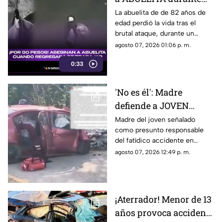
ASALTO cuando
La abuelita de de 82 años de
edad perdió la vida tras el
regresaba de trabajar
brutal ataque, durante un
(+VIDEO)
asalto, cuando regresaba de
agosto 07, 2026 01:06 p. m.
trabajar vendiendo cemitas.
0:33
'No es él': Madre
defiende a JOVEN
señalado como
Madre del joven señalado
como presunto responsable
presunto responsable
del fatídico accidente en
del accidente donde
Campeche, rompe el silencio
agosto 07, 2026 12:49 p. m.
MURIÓ pareja y bebé en
y aclara que las acusaciones se
Campeche
tratan de un error.
¡Aterrador! Menor de 13
años provoca accidente