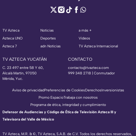
TV Azteca
Noticias
a más +
Azteca UNO
Deportes
Videos
Azteca 7
adn Noticias
TV Azteca Internacional
TV AZTECA YUCATÁN
CONTACTO
C. 23 497 entre 58 Y 60,
contacto@tvazteca.com
Alcalá Martín, 97050
999 348 2718 | Conmutador
Mérida, Yuc.
Aviso de privacidad
Preferencias de Cookies
Derechos
Inversionistas
Promo Espacio
Trabaja con nosotros
Programa de ética, integridad y cumplimiento
Defensor de Audiencias y Código de Ética de Televisión Azteca III y
Televisora del Valle de México
TV Azteca, M.R. & ©, TV Azteca, S.A.B. de C.V. Todos los derechos reservados,