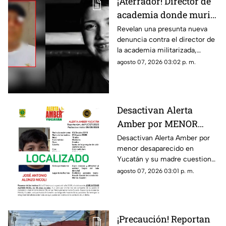
¡Aterrador! Director de
academia donde murió
Dafne enfrena nueva
Revelan una presunta nueva
denuncia contra el director de
ACUSACIÓN contra otra
la academia militarizada,
MENOR; esto se sabe
donde murió la menor Dafne
agosto 07, 2026 03:02 p. m.
Quintos.
Desactivan Alerta
Amber por MENOR
DESAPARECIDO y su
Desactivan Alerta Amber por
menor desaparecido en
madre dice: “¿Y cómo
Yucatán y su madre cuestiona
por qué no me han
la decisión, ya que las
agosto 07, 2026 03:01 p. m.
notificado?
autoridades no la han
notificado de la situación.
¡Precaución! Reportan