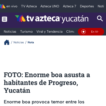
en vivo
TV Azteca
Azteca UNO
Azteca 7
Deportes
Notic
Noticias
Turismo
Viral y Tendencia
Clima
Deportes
Espec
En Vivo
Noticias
Nota
FOTO: Enorme boa asusta a
habitantes de Progreso,
Yucatán
Enorme boa provoca temor entre los