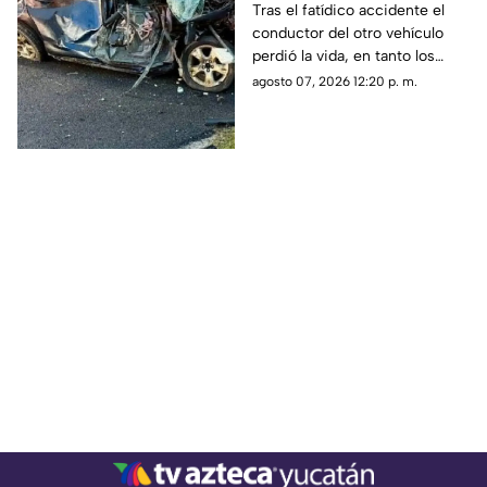
mortal; conducía un
Tras el fatídico accidente el
conductor del otro vehículo
AUTO robado con otros
perdió la vida, en tanto los
seis menores
menores de edad resultaron
agosto 07, 2026 12:20 p. m.
lesionados.