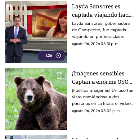
Layda Sansores es
captada viajando hacia
Madrid
Layda Sansores, gobernadora
de Campeche, fue captada
viajando en primera clase
rumbo a Madrid junto a su
agosto 06, 2026 08:31 p. m.
hermana, quien se desempeña
1:26
como directora del DIF estatal.
¡Imágenes sensibles!
Captan a enorme OSO
devorándose a dos
¡Fuertes imágenes! Un oso fue
visto comiéndose a dos
hermanos; filtran
personas en La India, el video
VIDEO
se ha vuelto viral en redes.
agosto 06, 2026 08:02 p. m.
Conoce los detalles.