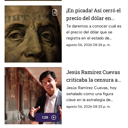
¡En picada! Así cerró el
precio del dólar en
Yucatán HOY jueves 6
Te daremos a conocer cuál es
el precio del dólar que se
de agosto de 2026
registra en el estado de
Yucatán al cierre de la jornada
agosto 06, 2026 08:36 p. m.
de hoy, jueves 6 de agosto de
2026.
Jesús Ramírez Cuevas
criticaba la censura a
medios en 2013
Jesús Ramírez Cuevas, hoy
señalado como una figura
clave en la estrategia de
censura del gobierno, criticaba
agosto 06, 2026 08:33 p. m.
en 2013 el uso de la publicidad
1:28
oficial para censurar a los
medios de comunicación.