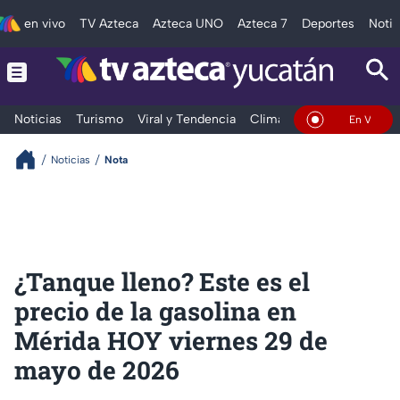
en vivo
TV Azteca
Azteca UNO
Azteca 7
Deportes
Notic
Noticias
Turismo
Viral y Tendencia
Clima
Deportes
Espec
En Vivo
Noticias
Nota
¿Tanque lleno? Este es el
precio de la gasolina en
Mérida HOY viernes 29 de
mayo de 2026