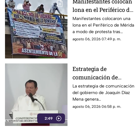
Manifestantes colocan
lona en el Periférico de
Mérida tras DESALOJO;
Manifestantes colocaron una
lona en el Periférico de Mérida
furiosos contra Huacho
a modo de protesta tras
desalojo de un asentamiento,
agosto 06, 2026 07:49 p. m.
lo que generó afectaciones
viales en la zona.
Estrategia de
comunicación de
Joaquín Díaz Mena
La estrategia de comunicación
del gobierno de Joaquín Díaz
cuestiona libertad de
Mena genera
expresión en Yucatán
cuestionamientos entre
agosto 06, 2026 06:58 p. m.
ciudadanos y oposición,
2:49
quienes expresan
preocupación por posibles
afectaciones a la libertad de
expresión.