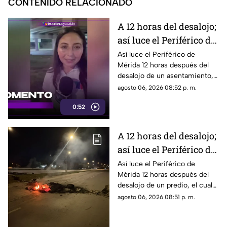
CONTENIDO RELACIONADO
A 12 horas del desalojo;
así luce el Periférico de
Mérida tras bloqueo y
Así luce el Periférico de
Mérida 12 horas después del
protestas de
desalojo de un asentamiento,
manifestantes
el cual provocó protestas,
agosto 06, 2026 08:52 p. m.
barricadas y afectaciones
0:52
viales en la zona.
A 12 horas del desalojo;
así luce el Periférico de
Mérida tras bloqueo y
Así luce el Periférico de
Mérida 12 horas después del
protestas de
desalojo de un predio, el cual
manifestantes
provocó protestas, barricadas
agosto 06, 2026 08:51 p. m.
y afectaciones viales en la
zona.