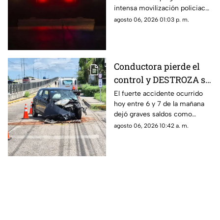
PELIGROSO
intensa movilización policiaca
HALLAZGO; esto
en Progreso, luego de
agosto 06, 2026 01:03 p. m.
encontraron
registrarse un hallazgo
peligroso para los vecinos.
Conductora pierde el
control y DESTROZA su
auto; así fue el FUERTE
El fuerte accidente ocurrido
hoy entre 6 y 7 de la mañana
ACCIDENTE HOY en
dejó graves saldos como
Temozón Norte, Mérida
consecuencia en la zona de
agosto 06, 2026 10:42 a. m.
Temozón Norte, Mérida; te
compartimos los detalles.