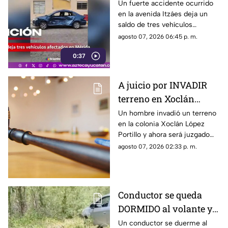
un FUERTE ACCIDENTE
Un fuerte accidente ocurrido
en la avenida Itzáes deja un
en la Avenida Itzáes;
saldo de tres vehículos
¿hay heridos?
afectados luego de que una
agosto 07, 2026 06:45 p. m.
camioneta presuntamente se
0:37
pasara el semáforo.
A juicio por INVADIR
terreno en Xoclán
López Portillo; esto es
Un hombre invadió un terreno
en la colonia Xoclán López
lo que se sabe
Portillo y ahora será juzgado
por las autorides por el delito
agosto 07, 2026 02:33 p. m.
de despojo de cosa inmueble.
Conductor se queda
DORMIDO al volante y
termina entre la
Un conductor se duerme al