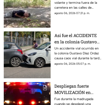
volante y termina fuera de la
maleza en Ciudad
carretera en las calles de
Caucel
Ciudad Caucel, por lo que se
agosto 06, 2026 07:21 p. m.
dio aviso a las autoridades
correspondientes.
Así fue el ACCIDENTE
en la colonia Gustavo
Díaz Ordaz que causó
Un accidente vial ocurrido en
la colonia Gustavo Díaz Ordaz
CAOS VIAL este jueves
causa caos vial durante la tarde
de este jueves 6 de agosto,
agosto 06, 2026 05:07 p. m.
por lo que se dio aviso a la
policía.
Despliegan fuerte
MOVILIZACIÓN en
Progreso tras
Fue durante la madrugada
cuando se desplegó una