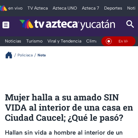
en vivo
TV Azteca
Azteca UNO
Azteca 7
Deportes
Notic
Noticias
Turismo
Viral y Tendencia
Clima
Deportes
Espec
En Vivo
Policiaca
Nota
Mujer halla a su amado SIN
VIDA al interior de una casa en
Ciudad Caucel; ¿Qué le pasó?
Hallan sin vida a hombre al interior de un