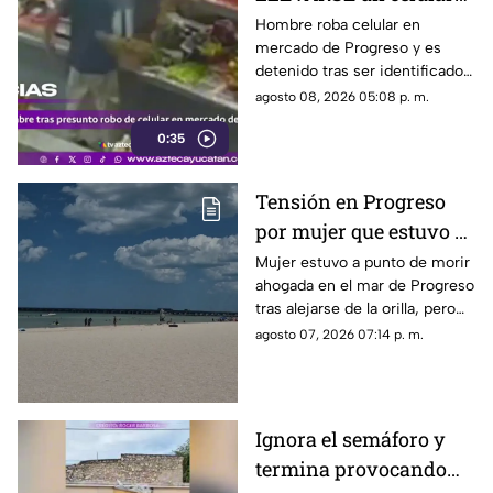
en el mercado de
Hombre roba celular en
mercado de Progreso y es
Progreso; todo quedó
detenido tras ser identificado
grabado en video
por las autoridades; cámaras
agosto 08, 2026 05:08 p. m.
de seguridad habrían captado
0:35
el momento.
Tensión en Progreso
por mujer que estuvo a
punto de morir
Mujer estuvo a punto de morir
ahogada en el mar de Progreso
AHOGADA; esto se sabe
tras alejarse de la orilla, pero
bañistas la rescataron y
agosto 07, 2026 07:14 p. m.
paramédicos la trasladaron al
hospital.
Ignora el semáforo y
termina provocando