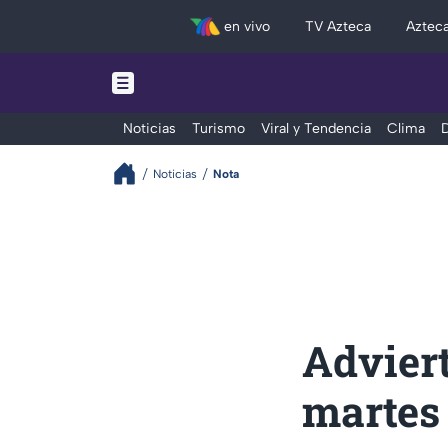
en vivo
TV Azteca
Aztec
Noticias
Turismo
Viral y Tendencia
Clima
D
Noticias
Nota
Advier
martes 