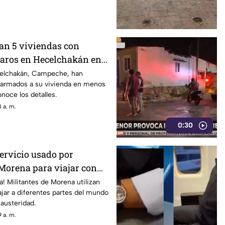
an 5 viviendas con
paros en Hecelchakán en
 semana
celchakán, Campeche, han
 armados a su vivienda en menos
oce los detalles.
 a. m.
0:30
servicio usado por
 Morena para viajar con
a! Militantes de Morena utilizan
iajar a diferentes partes del mundo
austeridad.
 a. m.