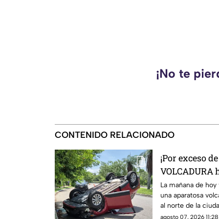
¡No te pie
CONTENIDO RELACIONADO
¡Por exceso de
VOLCADURA ho
San Pedro Cho
La mañana de hoy v
una aparatosa volc
al norte de la ciu
que se sabe.
agosto 07, 2026 11:28