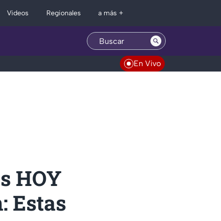
Regionales
Videos
a más +
En Vivo
es HOY
: Estas