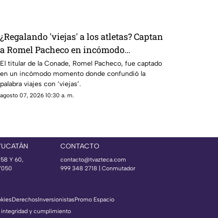
¿Regalando 'viejas' a los atletas? Captan
a Romel Pacheco en incómodo
momento (+Video)
El titular de la Conade, Romel Pacheco, fue captado
en un incómodo momento donde confundió la
palabra viajes con ‘viejas’.
agosto 07, 2026 10:30 a. m.
YUCATÁN
CONTACTO
 58 Y 60,
contacto@tvazteca.com
97050
999 348 2718 | Conmutador
okies
Derechos
Inversionistas
Promo Espacio
 integridad y cumplimiento