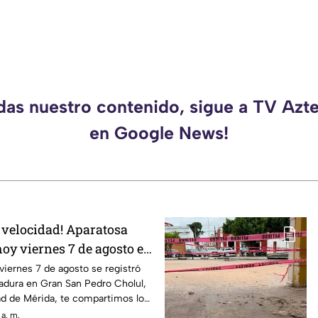
rdas nuestro contenido, sigue a TV Azt
en Google News!
 velocidad! Aparatosa
y viernes 7 de agosto en
lul; ¿Hay heridos?
iernes 7 de agosto se registró
adura en Gran San Pedro Cholul,
dad de Mérida, te compartimos lo
 a. m.