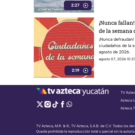
2:27
¡Nunca fallan
de la semana d
2026 en Huay
¡Nunca defraudan!
ciudadaños de la s
agosto de 2026.
agosto 07, 2026 10:37
2:19
TV Azte
Azteca 
Azteca 7
TV Azteca, M.R. & ©, TV Azteca, S.A.B. de C.V. Todos los d
Queda prohibida la reproducción total o parcial sin la autoriz