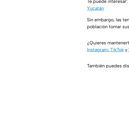
Te puede interesar:
Yucatán
Sin embargo, las te
población tomar sus
¿Quieres mantenert
Instagram
,
TikTok
y
También puedes disf