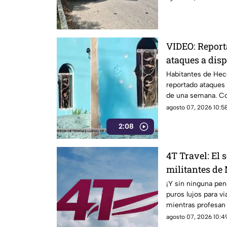
VIDEO: Report
ataques a dis
menos de una
Habitantes de He
reportado ataques
de una semana. Con
agosto 07, 2026 10:58
2:08
4T Travel: El 
militantes de
lujos
¡Y sin ninguna pen
puros lujos para v
mientras profesan 
agosto 07, 2026 10:49