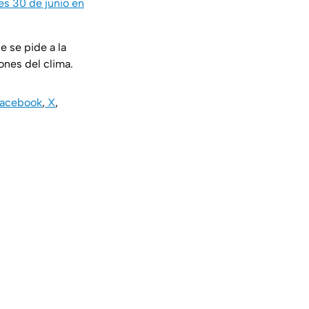
es 30 de junio en
 se pide a la
ones del clima.
acebook
,
X
,