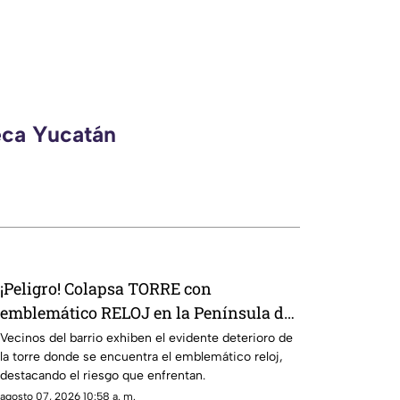
eca Yucatán
¡Peligro! Colapsa TORRE con
emblemático RELOJ en la Península de
Yucatán; enciende las alarmas
Vecinos del barrio exhiben el evidente deterioro de
la torre donde se encuentra el emblemático reloj,
destacando el riesgo que enfrentan.
agosto 07, 2026 10:58 a. m.