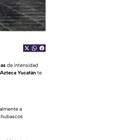
ias
de intensidad
Azteca Yucatán
te
palmente a
 chubascos