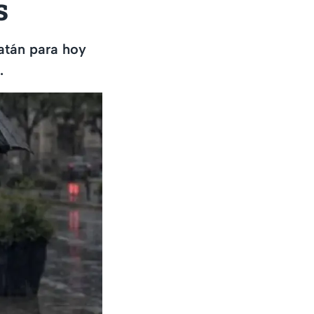
s
atán para hoy
.