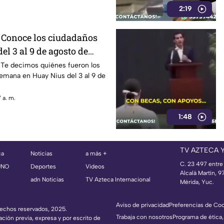
2:19
! Conoce los ciudadaños
el 3 al 9 de agosto de
 Nius
 Te decimos quiénes fueron los
emana en Huay Nius del 3 al 9 de
 a. m.
1:48
TV AZTECA 
ca
Noticias
a más +
C. 23 497 entre
UNO
Deportes
Videos
Alcalá Martín, 
adn Noticias
TV Azteca Internacional
Mérida, Yuc.
Aviso de privacidad
Preferencias de Co
erechos reservados, 2025.
Trabaja con nosotros
Programa de ética,
ación previa, expresa y por escrito de