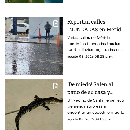
Yucatán.
Reportan calles
INUNDADAS en Mérida
tras fuertes lluvias de
Varias calles de Mérida
continúan inundadas tras las
hoy, sábado 8 de agosto
fuertes lluvias registradas este
sábado, afectando el tránsito
agosto 08, 2026 08:28 p. m.
de vehículos y peatones en la
zona.
¡De miedo! Salen al
patio de su casa y
encuentran un
Un vecino de Santa Fe se llevó
tremenda sorpresa al
cocodrilo SIN VIDA;
encontrar un cocodrilo muerto
pasó en Santa Fe
en el patio de su casa sin que
agosto 08, 2026 08:03 p. m.
hasta ahora se sepa cómo