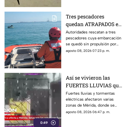
llegó hasta ahí.
Tres pescadores
quedan ATRAPADOS en
altamar tras falla
Autoridades rescatan a tres
pescadores cuya embarcación
mecánica; esto pasó al
se quedó sin propulsión por
final
una falla mecánica cerca de la
agosto 08, 2026 07:23 p. m.
Dársena de Yucalpetén, en
Progreso.
Así se vivieron las
FUERTES LLUVIAS que
azotaron Mérida este
Fuertes lluvias y tormentas
eléctricas afectaron varias
sábado 8 de agosto
zonas de Mérida, donde se
reportan rayos, viento y
agosto 08, 2026 06:47 p. m.
encharcamientos en distintas
0:49
vialidades.