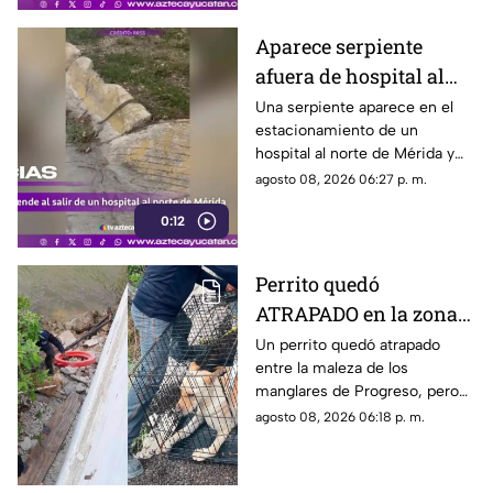
Aparece serpiente
afuera de hospital al
norte de Mérida y
Una serpiente aparece en el
estacionamiento de un
causa temor
hospital al norte de Mérida y
cruza hacia la vía pública ante
agosto 08, 2026 06:27 p. m.
la mirada de peatones y
0:12
conductores.
Perrito quedó
ATRAPADO en la zona
de manglares de
Un perrito quedó atrapado
entre la maleza de los
Progreso; así fue
manglares de Progreso, pero
rescatado
fue rescatado por integrantes
agosto 08, 2026 06:18 p. m.
de la Unidad de Protección a la
Fauna.