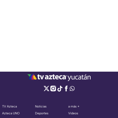
TV Azteca
Noticias
a más +
Azteca UNO
Deportes
Videos