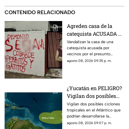
CONTENIDO RELACIONADO
Agreden casa de la
catequista ACUSADA de
maltrato animal en
Vandalizan la casa de una
catequista acusada por
Piedra de Agua; así
vecinos por el presunto
quedó la vivienda
envenenamiento de mascotas
agosto 08, 2026 09:35 p. m.
en Piedra de Agua y las
imágenes se han hecho
virales.
¿Yucatán en PELIGRO?
Vigilan dos posibles
ciclones en el Atlantico;
Vigilan dos posibles ciclones
tropicales en el Atlántico que
esto se sabe
podrían desarrollarse la
próxima semana y más de uno
agosto 08, 2026 09:07 p. m.
pregunta si hay riesgo para