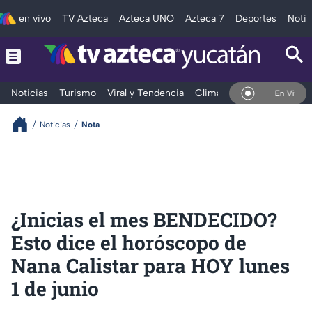
en vivo
TV Azteca
Azteca UNO
Azteca 7
Deportes
Notic
Noticias
Turismo
Viral y Tendencia
Clima
Deportes
Espec
En Vivo
Noticias
Nota
¿Inicias el mes BENDECIDO?
Esto dice el horóscopo de
Nana Calistar para HOY lunes
1 de junio