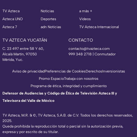
TV Azteca
Noticias
a más +
Azteca UNO
Deportes
Videos
Azteca 7
adn Noticias
TV Azteca Internacional
TV AZTECA YUCATÁN
CONTACTO
C. 23 497 entre 58 Y 60,
contacto@tvazteca.com
Alcalá Martín, 97050
999 348 2718 | Conmutador
Mérida, Yuc.
Aviso de privacidad
Preferencias de Cookies
Derechos
Inversionistas
Promo Espacio
Trabaja con nosotros
Programa de ética, integridad y cumplimiento
Defensor de Audiencias y Código de Ética de Televisión Azteca III y
Televisora del Valle de México
TV Azteca, M.R. & ©, TV Azteca, S.A.B. de C.V. Todos los derechos reservados,
2025.
Queda prohibida la reproducción total o parcial sin la autorización previa,
expresa y por escrito de su titular.