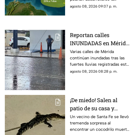
próxima semana y más de uno
agosto 08, 2026 09:07 p. m.
pregunta si hay riesgo para
Yucatán.
Reportan calles
INUNDADAS en Mérida
tras fuertes lluvias de
Varias calles de Mérida
continúan inundadas tras las
hoy, sábado 8 de agosto
fuertes lluvias registradas este
sábado, afectando el tránsito
agosto 08, 2026 08:28 p. m.
de vehículos y peatones en la
zona.
¡De miedo! Salen al
patio de su casa y
encuentran un
Un vecino de Santa Fe se llevó
tremenda sorpresa al
cocodrilo SIN VIDA;
encontrar un cocodrilo muerto
pasó en Santa Fe