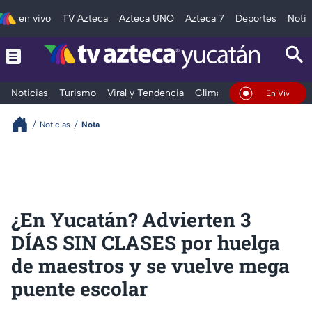
en vivo
TV Azteca
Azteca UNO
Azteca 7
Deportes
Notic
Noticias
Turismo
Viral y Tendencia
Clima
Deportes
Espec
En Vivo
Noticias
Nota
¿En Yucatán? Advierten 3
DÍAS SIN CLASES por huelga
de maestros y se vuelve mega
puente escolar