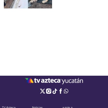
Fauna.
TV Azteca
Noticias
a más +