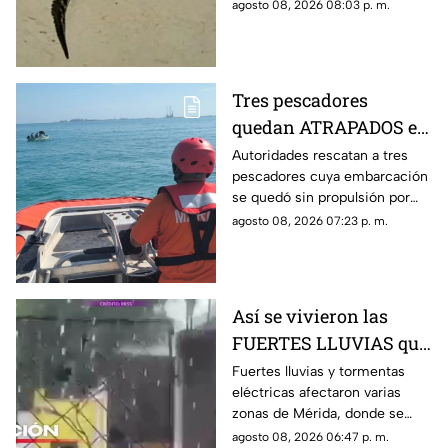
en el patio de su casa sin que
agosto 08, 2026 08:03 p. m.
hasta ahora se sepa cómo
llegó hasta ahí.
Tres pescadores
quedan ATRAPADOS en
altamar tras falla
Autoridades rescatan a tres
pescadores cuya embarcación
mecánica; esto pasó al
se quedó sin propulsión por
final
una falla mecánica cerca de la
agosto 08, 2026 07:23 p. m.
Dársena de Yucalpetén, en
Progreso.
Así se vivieron las
FUERTES LLUVIAS que
azotaron Mérida este
Fuertes lluvias y tormentas
eléctricas afectaron varias
sábado 8 de agosto
zonas de Mérida, donde se
reportan rayos, viento y
agosto 08, 2026 06:47 p. m.