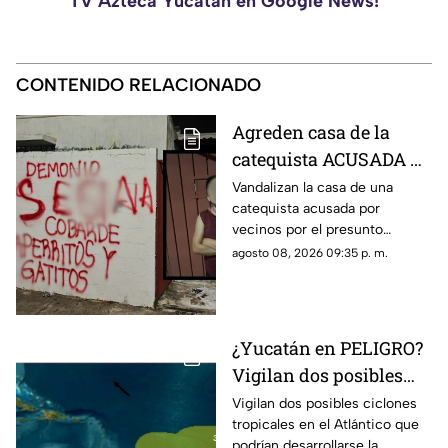
TV Azteca Yucatán en Google News!
CONTENIDO RELACIONADO
Agreden casa de la
catequista ACUSADA de
maltrato animal en
Vandalizan la casa de una
catequista acusada por
Piedra de Agua; así
vecinos por el presunto
quedó la vivienda
envenenamiento de mascotas
agosto 08, 2026 09:35 p. m.
en Piedra de Agua y las
imágenes se han hecho
virales.
¿Yucatán en PELIGRO?
Vigilan dos posibles
ciclones en el Atlantico;
Vigilan dos posibles ciclones
tropicales en el Atlántico que
esto se sabe
podrían desarrollarse la