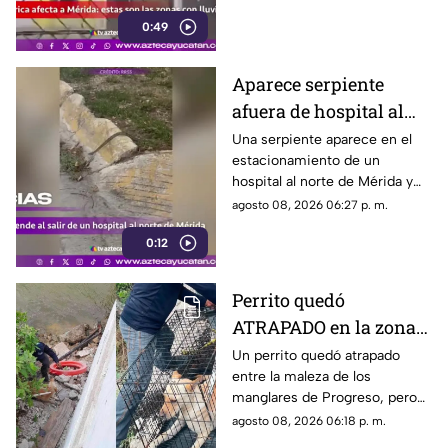
encharcamientos en distintas
0:49
vialidades.
Aparece serpiente
afuera de hospital al
norte de Mérida y
Una serpiente aparece en el
estacionamiento de un
causa temor
hospital al norte de Mérida y
cruza hacia la vía pública ante
agosto 08, 2026 06:27 p. m.
la mirada de peatones y
0:12
conductores.
Perrito quedó
ATRAPADO en la zona
de manglares de
Un perrito quedó atrapado
entre la maleza de los
Progreso; así fue
manglares de Progreso, pero
rescatado
fue rescatado por integrantes
agosto 08, 2026 06:18 p. m.
de la Unidad de Protección a la