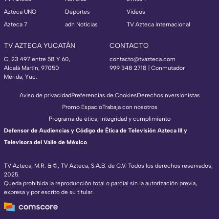
Azteca UNO
Deportes
Videos
Azteca 7
adn Noticias
TV Azteca Internacional
TV AZTECA YUCATÁN
CONTACTO
C. 23 497 entre 58 Y 60,
contacto@tvazteca.com
Alcalá Martín, 97050
999 348 2718 | Conmutador
Mérida, Yuc.
Aviso de privacidad
Preferencias de Cookies
Derechos
Inversionistas
Promo Espacio
Trabaja con nosotros
Programa de ética, integridad y cumplimiento
Defensor de Audiencias y Código de Ética de Televisión Azteca III y
Televisora del Valle de México
TV Azteca, M.R. & ©, TV Azteca, S.A.B. de C.V. Todos los derechos reservados,
2025.
Queda prohibida la reproducción total o parcial sin la autorización previa,
expresa y por escrito de su titular.