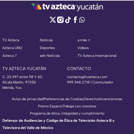
TV Azteca
Noticias
a más +
Azteca UNO
Deportes
Videos
Azteca 7
adn Noticias
TV Azteca Internacional
TV AZTECA YUCATÁN
CONTACTO
C. 23 497 entre 58 Y 60,
contacto@tvazteca.com
Alcalá Martín, 97050
999 348 2718 | Conmutador
Mérida, Yuc.
Aviso de privacidad
Preferencias de Cookies
Derechos
Inversionistas
Promo Espacio
Trabaja con nosotros
Programa de ética, integridad y cumplimiento
Defensor de Audiencias y Código de Ética de Televisión Azteca III y
Televisora del Valle de México