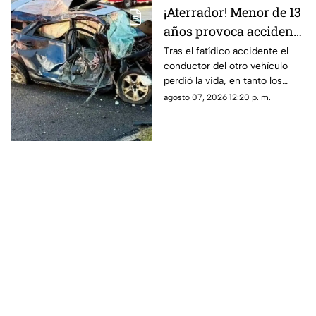
¡Aterrador! Menor de 13
años provoca accidente
mortal; conducía un
Tras el fatídico accidente el
conductor del otro vehículo
AUTO robado con otros
perdió la vida, en tanto los
seis menores
menores de edad resultaron
agosto 07, 2026 12:20 p. m.
lesionados.