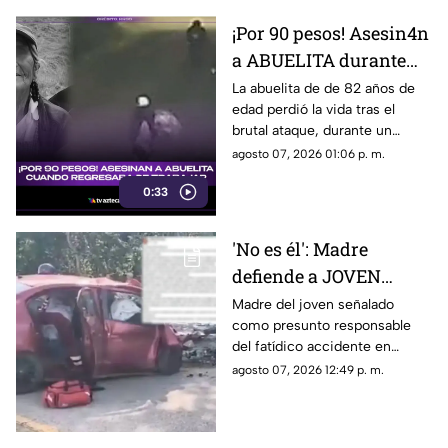
¡Por 90 pesos! Asesin4n
a ABUELITA durante
ASALTO cuando
La abuelita de de 82 años de
edad perdió la vida tras el
regresaba de trabajar
brutal ataque, durante un
(+VIDEO)
asalto, cuando regresaba de
agosto 07, 2026 01:06 p. m.
trabajar vendiendo cemitas.
0:33
'No es él': Madre
defiende a JOVEN
señalado como
Madre del joven señalado
como presunto responsable
presunto responsable
del fatídico accidente en
del accidente donde
Campeche, rompe el silencio
agosto 07, 2026 12:49 p. m.
MURIÓ pareja y bebé en
y aclara que las acusaciones se
Campeche
tratan de un error.