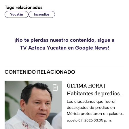
Tags relacionados
Yucatán
Incendios
¡No te pierdas nuestro contenido, sigue a
TV Azteca Yucatán en Google News!
CONTENIDO RELACIONADO
ÚLTIMA HORA |
Habitantes de predios
desalojados en Mérida
Los ciudadanos que fueron
desalojados de predios en
se manifiestan en
Mérida protestaron en palacio
palacio de gobierno
de gobierno este 7 de agosto.
agosto 07, 2026 03:05 p. m.