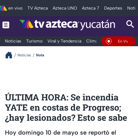
en vivo
TV Azteca
Azteca UNO
Azteca 7
Deportes
Notic
Noticias
Turismo
Viral y Tendencia
Clima
Deportes
Espec
En Vivo
Noticias
Nota
ÚLTIMA HORA: Se incendia
YATE en costas de Progreso;
¿hay lesionados? Esto se sabe
Hoy domingo 10 de mayo se reportó el