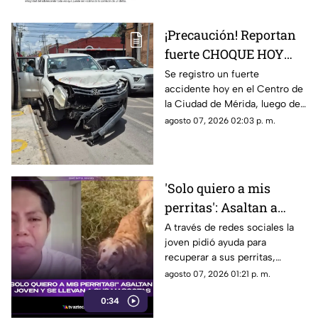
¡Precaución! Reportan
fuerte CHOQUE HOY
viernes 7 de agosto en
Se registro un fuerte
accidente hoy en el Centro de
el Centro de Mérida;
la Ciudad de Mérida, luego de
esto se sabe
que una camioneta impactó
agosto 07, 2026 02:03 p. m.
contra un camión del
transporte público.
'Solo quiero a mis
perritas': Asaltan a
joven y se roban a sus
A través de redes sociales la
joven pidió ayuda para
MASCOTAS; suplica
recuperar a sus perritas,
ayuda para localizarlas
quienes fueron robadas
agosto 07, 2026 01:21 p. m.
(+VIDEO)
durante un asalto en plena
0:34
carretera, te damos detalles
del caso.