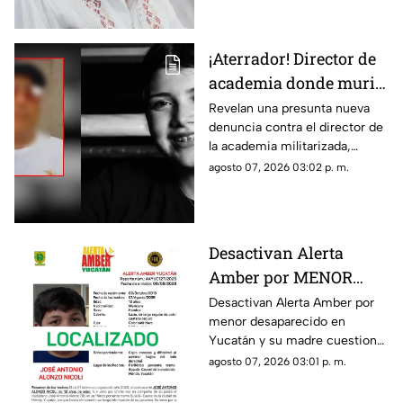
¡Aterrador! Director de
academia donde murió
Dafne enfrena nueva
Revelan una presunta nueva
denuncia contra el director de
ACUSACIÓN contra otra
la academia militarizada,
MENOR; esto se sabe
donde murió la menor Dafne
agosto 07, 2026 03:02 p. m.
Quintos.
Desactivan Alerta
Amber por MENOR
DESAPARECIDO y su
Desactivan Alerta Amber por
menor desaparecido en
madre dice: “¿Y cómo
Yucatán y su madre cuestiona
por qué no me han
la decisión, ya que las
agosto 07, 2026 03:01 p. m.
notificado?
autoridades no la han
notificado de la situación.