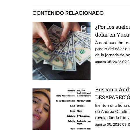
CONTENIDO RELACIONADO
¿Por los suelo
dólar en Yuca
agosto de 202
A continuación te 
precio del dólar qu
de la jornada de h
2026. Ándale
agosto 05, 2026 09:2
Buscan a Andr
DESAPARECIÓ 
horas y esto s
Emiten una ficha 
de Andrea Carolina
revela dónde fue v
agosto 05, 2026 08:10