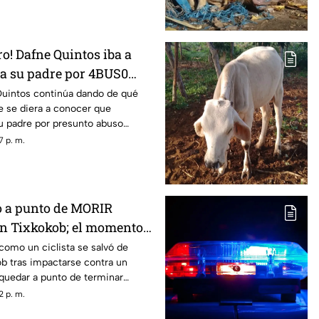
ro! Dafne Quintos iba a
ra su padre por 4BUS0
antes de su MUERTE
Quintos continúa dando de qué
e se diera a conocer que
su padre por presunto abuso
s.
7 p. m.
vo a punto de MORIR
 Tixkokob; el momento
O en video
omo un ciclista se salvó de
b tras impactarse contra un
quedar a punto de terminar
d.
2 p. m.