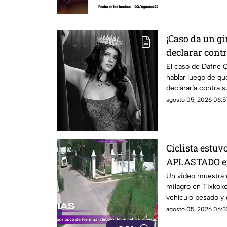
¡Caso da un gi
declarar cont
S3XU4L días 
El caso de Dafne 
hablar luego de qu
declararía contra 
sexual. Conoce má
agosto 05, 2026 06:5
Ciclista estu
APLASTADO en
quedó GRABAD
Un video muestra c
milagro en Tixkoko
vehículo pesado y 
debajo de la unida
agosto 05, 2026 06:3