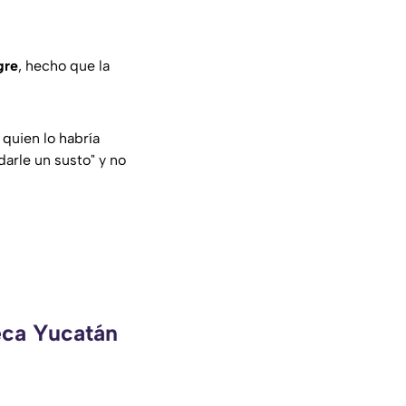
gre
, hecho que la
 quien lo habría
arle un susto" y no
eca Yucatán