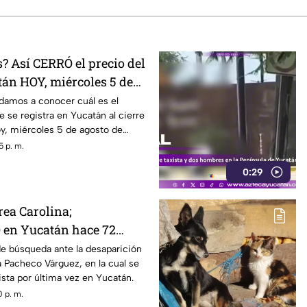
s? Así CERRÓ el precio del
tán HOY, miércoles 5 de
6
damos a conocer cuál es el
e se registra en Yucatán al cierre
oy, miércoles 5 de agosto de
5 p. m.
0:29
ea Carolina;
en Yucatán hace 72
e sabe
de búsqueda ante la desaparición
 Pacheco Várguez, en la cual se
ista por última vez en Yucatán.
 p. m.