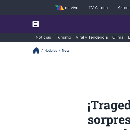
en vivo
TV Azteca
Aztec
Noticias
Turismo
Viral y Tendencia
Clima
D
Noticias
Nota
¡Traged
sorpre