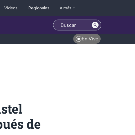
Regionales
Videos
a más +
En Vivo
stel
pués de