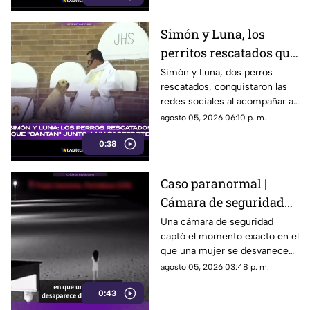
Simón y Luna, los
perritos rescatados que
enternecen a todos al
Simón y Luna, dos perros
rescatados, conquistaron las
acompañar a un
redes sociales al acompañar al
sacerdote
padre Carlos Mario Peña en
agosto 05, 2026 06:10 p. m.
una parroquia de Villavicencio,
0:38
Colombia, donde incluso
participan en los coros.
Caso paranormal |
Cámara de seguridad
en la playa capta cómo
Una cámara de seguridad
captó el momento exacto en el
DESAPARECE una
que una mujer se desvanece
MUJER entre el aire
entre el aire cuando caminaba
agosto 05, 2026 03:48 p. m.
durante el VERANO
por la arena de la playa en
0:43
pleno verano.