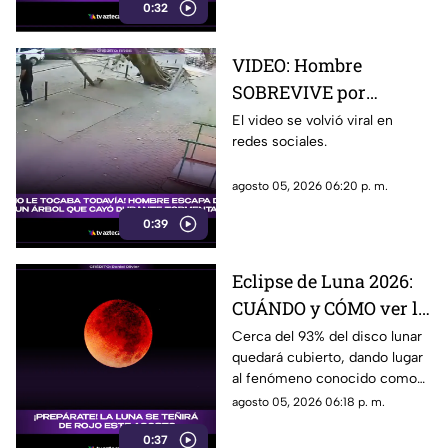
0:32
en redes sociales.
VIDEO: Hombre
SOBREVIVE por
centímetros tras la
El video se volvió viral en
redes sociales.
caída de un árbol
durante una tormenta
agosto 05, 2026 06:20 p. m.
0:39
Eclipse de Luna 2026:
CUÁNDO y CÓMO ver la
"LUNA DE SANGRE" en
Cerca del 93% del disco lunar
quedará cubierto, dando lugar
México
al fenómeno conocido como
“Luna de Sangre”.
agosto 05, 2026 06:18 p. m.
0:37