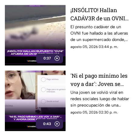
¡INSÓLITO! Hallan
CADÁV3R de un OVNI
afuera de
El presunto cadáver de un
OVNI fue hallado a las afueras
supermercado
de un supermercado donde,
varios clientes resultaron
agosto 05, 2026 03:44 p. m.
sorprendidos y atraídos por lo
0:37
insólito.
'Ni el pago mínimo les
voy a dar': Joven se
vuelve VIRAL tras
Una joven se volvió viral en
redes sociales luego de hablar
confesar MAL USO a
sin preocupación de una
tarjeta de crédito; le
deuda de más de 130 mil con
agosto 05, 2026 02:30 p. m.
debe más de 130 mil al
el banco, esto tras el ‘mal uso’
banco
0:43
de una tarjeta.