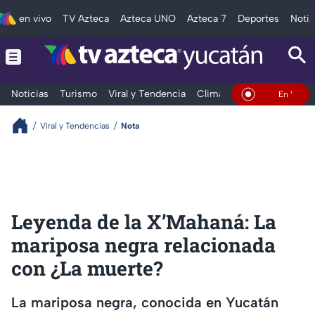
en vivo
TV Azteca
Azteca UNO
Azteca 7
Deportes
Notic
Noticias
Turismo
Viral y Tendencia
Clima
Deportes
Espec
En Vivo
Viral y Tendencias
Nota
Leyenda de la X’Mahaná: La
mariposa negra relacionada
con ¿La muerte?
La mariposa negra, conocida en Yucatán