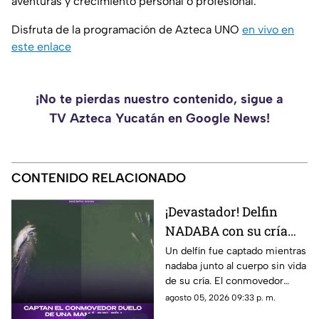
aventuras y crecimiento personal o profesional.
Disfruta de la programación de Azteca UNO
en vivo en
este enlace
¡No te pierdas nuestro contenido, sigue a
TV Azteca Yucatán en Google News!
CONTENIDO RELACIONADO
¡Devastador! Delfin
NADABA con su cría
muerta y el video
Un delfín fue captado mientras
nadaba junto al cuerpo sin vida
CONMUEVE las redes
de su cría. El conmovedor
sociales
video se volvió viral y
agosto 05, 2026 09:33 p. m.
conmovió a miles de usuarios