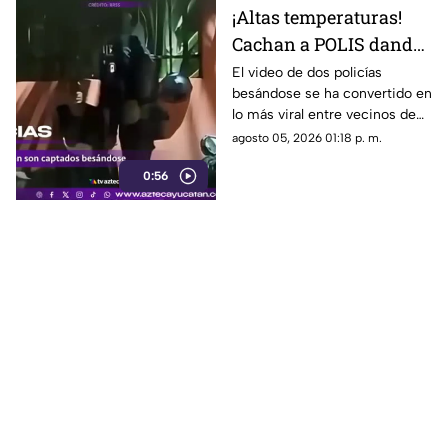
¡Altas temperaturas!
Cachan a POLIS dando
ESPECTÁCULO DE
El video de dos policías
besándose se ha convertido en
BESOS en las calles de
lo más viral entre vecinos de
Umán, Yucatán
Umán, Yucatán; la sorpresa
agosto 05, 2026 01:18 p. m.
(VIDEO)
también fue para ellos luego
0:56
de filtrarlo a redes sociales.