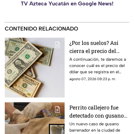
TV Azteca Yucatán en Google News!
CONTENIDO RELACIONADO
¿Por los suelos? Así
cierra el precio del
dólar en Yucatán HOY
A continuación, te daremos a
conocer cuál es el precio del
viernes 7 de agosto de
dólar que se registra en el
2026
estado de Yucatán al cierre de
agosto 07, 2026 08:23 p. m.
la jornada de hoy, viernes 7 de
agosto.
Perrito callejero fue
detectado con gusano
barrenador en Mérida;
Un nuevo caso de gusano
barrenador en la ciudad de
así fue rescatado