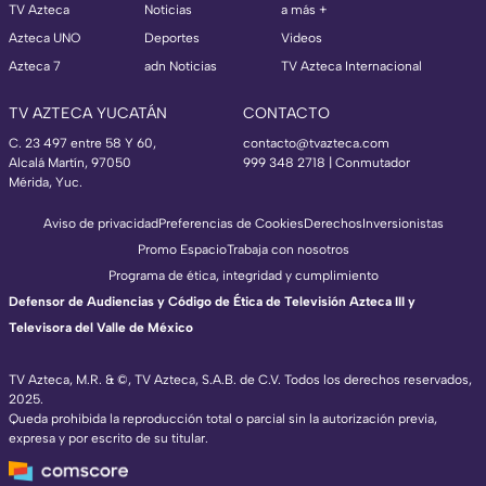
TV Azteca
Noticias
a más +
Azteca UNO
Deportes
Videos
Azteca 7
adn Noticias
TV Azteca Internacional
TV AZTECA YUCATÁN
CONTACTO
C. 23 497 entre 58 Y 60,
contacto@tvazteca.com
Alcalá Martín, 97050
999 348 2718 | Conmutador
Mérida, Yuc.
Aviso de privacidad
Preferencias de Cookies
Derechos
Inversionistas
Promo Espacio
Trabaja con nosotros
Programa de ética, integridad y cumplimiento
Defensor de Audiencias y Código de Ética de Televisión Azteca III y
Televisora del Valle de México
TV Azteca, M.R. & ©, TV Azteca, S.A.B. de C.V. Todos los derechos reservados,
2025.
Queda prohibida la reproducción total o parcial sin la autorización previa,
expresa y por escrito de su titular.