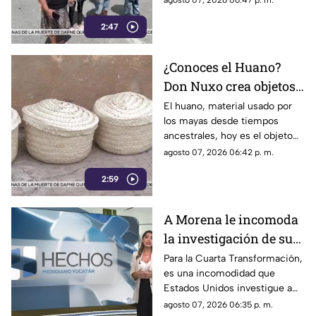
agosto 07, 2026 06:47 p. m.
pueblo
claro que atender al pueblo y
2:47
mantener la gobernabilidad del
estado no es una prioridad.
¿Conoces el Huano?
Don Nuxo crea objetos
a partir de este material
El huano, material usado por
los mayas desde tiempos
ancestral en Yucatán
ancestrales, hoy es el objeto
(+Video)
de trabajo para don Nuxo.
agosto 07, 2026 06:42 p. m.
Conoce su historia.
2:59
A Morena le incomoda
la investigación de sus
funcionarios por parte
Para la Cuarta Transformación,
es una incomodidad que
de EU
Estados Unidos investigue a
sus políticos y que lo haga
agosto 07, 2026 06:35 p. m.