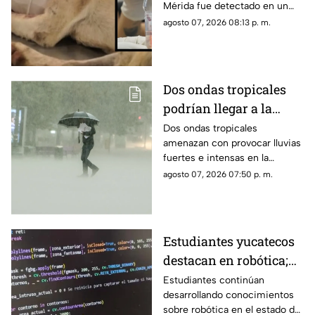
Mérida fue detectado en un
perrito callejero, el cual fue
agosto 07, 2026 08:13 p. m.
rescatado con una grave lesión
en la cabeza.
Dos ondas tropicales
podrían llegar a la
Península de Yucatán y
Dos ondas tropicales
amenazan con provocar lluvias
provocar varios días de
fuertes e intensas en la
lluvias; esto se sabe
Península de Yucatán, por lo
agosto 07, 2026 07:50 p. m.
que se piden tomar las debidas
precauciones.
Estudiantes yucatecos
destacan en robótica;
así convierten los
Estudiantes continúan
desarrollando conocimientos
desechos algo útil
sobre robótica en el estado de