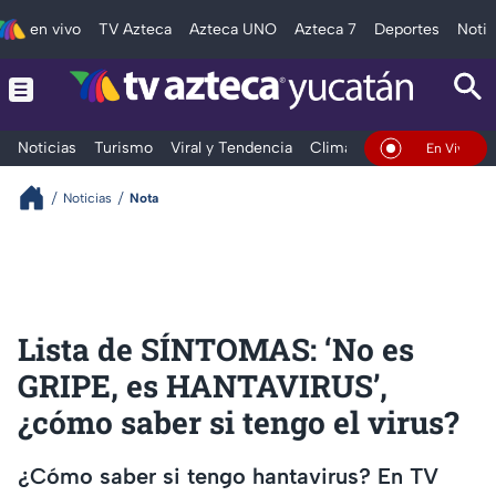
en vivo
TV Azteca
Azteca UNO
Azteca 7
Deportes
Notic
Noticias
Turismo
Viral y Tendencia
Clima
Deportes
Espec
En Vivo
Noticias
Nota
Lista de SÍNTOMAS: ‘No es
GRIPE, es HANTAVIRUS’,
¿cómo saber si tengo el virus?
¿Cómo saber si tengo hantavirus? En TV