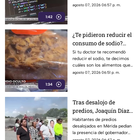
(+Video)
Yucatán. Conoce los detalles.
agosto 07, 2026 06:57 p. m.
1:42
¿Te pidieron reducir el
consumo de sodio?
Estos son los alimentos
Si tu doctor te recomendó
reducir el sodio, te decimos
que debes EVITAR
cuáles son los alimentos que
debes dejar de consumir de
agosto 07, 2026 06:51 p. m.
inmediato.
1:34
Tras desalojo de
predios, Joaquín Díaz
Mena mostró
Habitantes de predios
desalojados en Mérida pedían
desinterés por
la presencia del gobernador
problemáticas del
Joaquín Díaz Mena, pero dejó