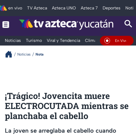
en vivo
TV Azteca
Azteca UNO
Azteca 7
Deportes
Notic
Noticias
Turismo
Viral y Tendencia
Clima
Deportes
Espec
En Vivo
Noticias
Nota
¡Trágico! Jovencita muere
ELECTROCUTADA mientras se
planchaba el cabello
La joven se arreglaba el cabello cuando