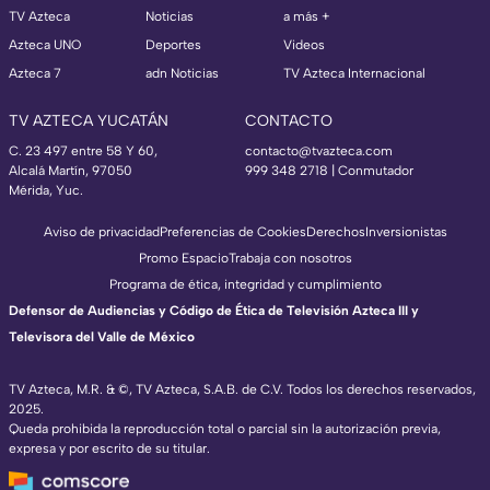
TV Azteca
Noticias
a más +
Azteca UNO
Deportes
Videos
Azteca 7
adn Noticias
TV Azteca Internacional
TV AZTECA YUCATÁN
CONTACTO
C. 23 497 entre 58 Y 60,
contacto@tvazteca.com
Alcalá Martín, 97050
999 348 2718 | Conmutador
Mérida, Yuc.
Aviso de privacidad
Preferencias de Cookies
Derechos
Inversionistas
Promo Espacio
Trabaja con nosotros
Programa de ética, integridad y cumplimiento
Defensor de Audiencias y Código de Ética de Televisión Azteca III y
Televisora del Valle de México
TV Azteca, M.R. & ©, TV Azteca, S.A.B. de C.V. Todos los derechos reservados,
2025.
Queda prohibida la reproducción total o parcial sin la autorización previa,
expresa y por escrito de su titular.