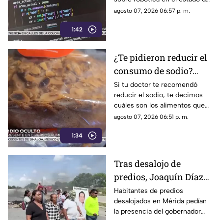
(+Video)
Yucatán. Conoce los detalles.
agosto 07, 2026 06:57 p. m.
1:42
¿Te pidieron reducir el
consumo de sodio?
Estos son los alimentos
Si tu doctor te recomendó
reducir el sodio, te decimos
que debes EVITAR
cuáles son los alimentos que
debes dejar de consumir de
agosto 07, 2026 06:51 p. m.
inmediato.
1:34
Tras desalojo de
predios, Joaquín Díaz
Mena mostró
Habitantes de predios
desalojados en Mérida pedían
desinterés por
la presencia del gobernador
problemáticas del