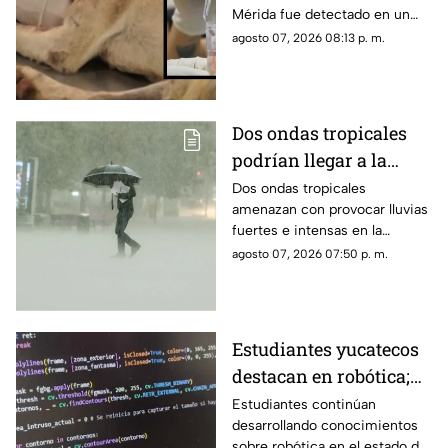
Mérida fue detectado en un
perrito callejero, el cual fue
agosto 07, 2026 08:13 p. m.
rescatado con una grave lesión
en la cabeza.
Dos ondas tropicales
podrían llegar a la
Península de Yucatán y
Dos ondas tropicales
amenazan con provocar lluvias
provocar varios días de
fuertes e intensas en la
lluvias; esto se sabe
Península de Yucatán, por lo
agosto 07, 2026 07:50 p. m.
que se piden tomar las debidas
precauciones.
Estudiantes yucatecos
destacan en robótica;
así convierten los
Estudiantes continúan
desarrollando conocimientos
desechos algo útil
sobre robótica en el estado de