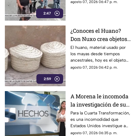
Joaquín Díaz Mena, pero dejó
agosto 07, 2026 06:47 p. m.
pueblo
claro que atender al pueblo y
2:47
mantener la gobernabilidad del
estado no es una prioridad.
¿Conoces el Huano?
Don Nuxo crea objetos
a partir de este material
El huano, material usado por
los mayas desde tiempos
ancestral en Yucatán
ancestrales, hoy es el objeto
(+Video)
de trabajo para don Nuxo.
agosto 07, 2026 06:42 p. m.
Conoce su historia.
2:59
A Morena le incomoda
la investigación de sus
funcionarios por parte
Para la Cuarta Transformación,
es una incomodidad que
de EU
Estados Unidos investigue a
sus políticos y que lo haga
agosto 07, 2026 06:35 p. m.