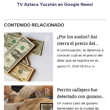
TV Azteca Yucatán en Google News!
CONTENIDO RELACIONADO
¿Por los suelos? Así
cierra el precio del
dólar en Yucatán HOY
A continuación, te daremos a
conocer cuál es el precio del
viernes 7 de agosto de
dólar que se registra en el
2026
estado de Yucatán al cierre de
agosto 07, 2026 08:23 p. m.
la jornada de hoy, viernes 7 de
agosto.
Perrito callejero fue
detectado con gusano
barrenador en Mérida;
Un nuevo caso de gusano
barrenador en la ciudad de
así fue rescatado