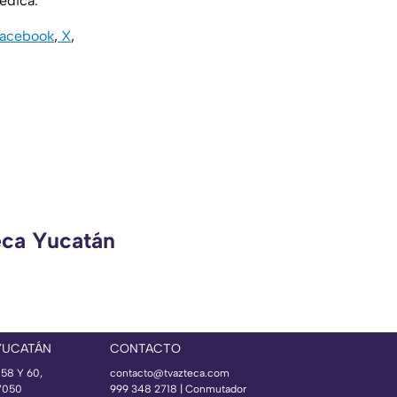
médica.
acebook
,
X
,
eca Yucatán
YUCATÁN
CONTACTO
 58 Y 60,
contacto@tvazteca.com
97050
999 348 2718 | Conmutador