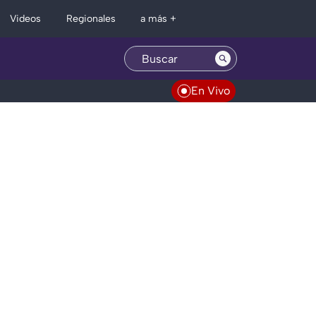
Regionales
Videos
a más +
En Vivo