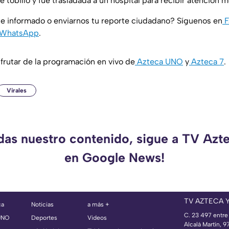
de tobillo y fue trasladada a un hospital para recibir atención 
e informado o enviarnos tu reporte ciudadano? Síguenos en
F
WhatsApp
.
rutar de la programación en vivo de
Azteca UNO
y
Azteca 7
.
Virales
rdas nuestro contenido, sigue a TV Azt
en Google News!
TV AZTECA 
ca
Noticias
a más +
C. 23 497 entre
UNO
Deportes
Videos
Alcalá Martín, 