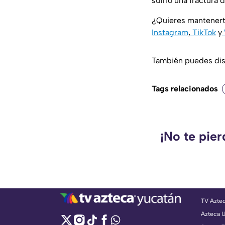
sufrió una fractura 
¿Quieres mantenert
Instagram
,
TikTok
y
También puedes disf
Tags relacionados
¡No te pie
TV Azte
Azteca 