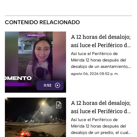
CONTENIDO RELACIONADO
A 12 horas del desalojo;
así luce el Periférico de
Mérida tras bloqueo y
Así luce el Periférico de
Mérida 12 horas después del
protestas de
desalojo de un asentamiento,
manifestantes
el cual provocó protestas,
agosto 06, 2026 08:52 p. m.
barricadas y afectaciones
0:52
viales en la zona.
A 12 horas del desalojo;
así luce el Periférico de
Mérida tras bloqueo y
Así luce el Periférico de
Mérida 12 horas después del
protestas de
desalojo de un predio, el cual
manifestantes