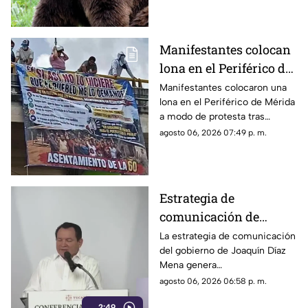
Manifestantes colocan
lona en el Periférico de
Mérida tras DESALOJO;
Manifestantes colocaron una
lona en el Periférico de Mérida
furiosos contra Huacho
a modo de protesta tras
desalojo de un asentamiento,
agosto 06, 2026 07:49 p. m.
lo que generó afectaciones
viales en la zona.
Estrategia de
comunicación de
Joaquín Díaz Mena
La estrategia de comunicación
del gobierno de Joaquín Díaz
cuestiona libertad de
Mena genera
expresión en Yucatán
cuestionamientos entre
agosto 06, 2026 06:58 p. m.
ciudadanos y oposición,
2:49