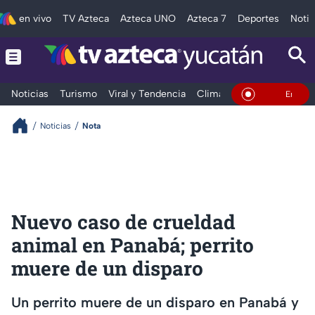
en vivo
TV Azteca
Azteca UNO
Azteca 7
Deportes
Notic
Noticias
Turismo
Viral y Tendencia
Clima
Deportes
Espec
En Vivo
Noticias
Nota
Nuevo caso de crueldad
animal en Panabá; perrito
muere de un disparo
Un perrito muere de un disparo en Panabá y