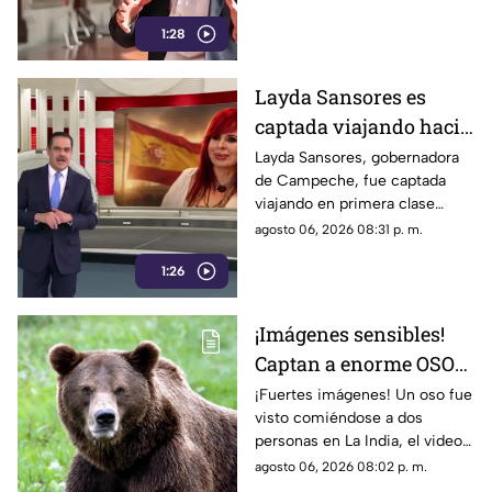
en 2013 el uso de la publicidad
1:28
oficial para censurar a los
medios de comunicación.
Layda Sansores es
captada viajando hacia
Madrid
Layda Sansores, gobernadora
de Campeche, fue captada
viajando en primera clase
rumbo a Madrid junto a su
agosto 06, 2026 08:31 p. m.
hermana, quien se desempeña
1:26
como directora del DIF estatal.
¡Imágenes sensibles!
Captan a enorme OSO
devorándose a dos
¡Fuertes imágenes! Un oso fue
visto comiéndose a dos
hermanos; filtran
personas en La India, el video
VIDEO
se ha vuelto viral en redes.
agosto 06, 2026 08:02 p. m.
Conoce los detalles.