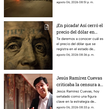
provocó protestas, barricadas
agosto 06, 2026 08:51 p. m.
y afectaciones viales en la
zona.
¡En picada! Así cerró el
precio del dólar en
Yucatán HOY jueves 6
Te daremos a conocer cuál es
el precio del dólar que se
de agosto de 2026
registra en el estado de
Yucatán al cierre de la jornada
agosto 06, 2026 08:36 p. m.
de hoy, jueves 6 de agosto de
2026.
Jesús Ramírez Cuevas
criticaba la censura a
medios en 2013
Jesús Ramírez Cuevas, hoy
señalado como una figura
clave en la estrategia de
censura del gobierno, criticaba
agosto 06, 2026 08:33 p. m.