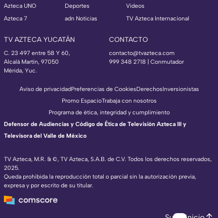
Azteca UNO
Deportes
Videos
Azteca 7
adn Noticias
TV Azteca Internacional
TV AZTECA YUCATÁN
CONTACTO
C. 23 497 entre 58 Y 60,
contacto@tvazteca.com
Alcalá Martín, 97050
999 348 2718 | Conmutador
Mérida, Yuc.
Aviso de privacidad
Preferencias de Cookies
Derechos
Inversionistas
Promo Espacio
Trabaja con nosotros
Programa de ética, integridad y cumplimiento
Defensor de Audiencias y Código de Ética de Televisión Azteca III y
Televisora del Valle de México
TV Azteca, M.R. & ©, TV Azteca, S.A.B. de C.V. Todos los derechos reservados,
2025.
Queda prohibida la reproducción total o parcial sin la autorización previa,
expresa y por escrito de su titular.
Subir inicio