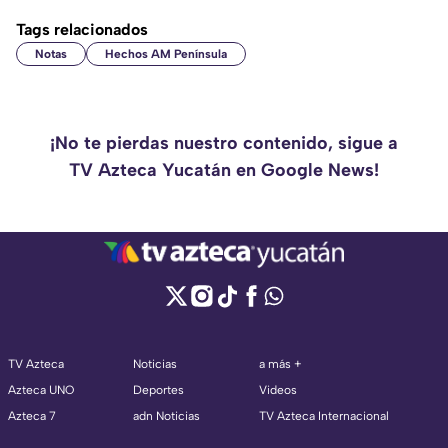
Tags relacionados
Notas
Hechos AM Península
¡No te pierdas nuestro contenido, sigue a
TV Azteca Yucatán en Google News!
TV Azteca
Noticias
a más +
Azteca UNO
Deportes
Videos
Azteca 7
adn Noticias
TV Azteca Internacional