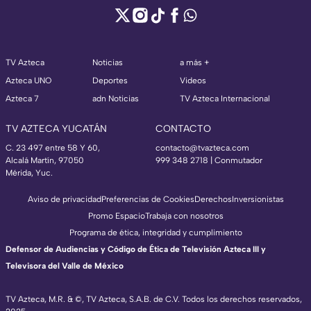
TV Azteca
Noticias
a más +
Azteca UNO
Deportes
Videos
Azteca 7
adn Noticias
TV Azteca Internacional
TV AZTECA YUCATÁN
CONTACTO
C. 23 497 entre 58 Y 60,
contacto@tvazteca.com
Alcalá Martín, 97050
999 348 2718 | Conmutador
Mérida, Yuc.
Aviso de privacidad
Preferencias de Cookies
Derechos
Inversionistas
Promo Espacio
Trabaja con nosotros
Programa de ética, integridad y cumplimiento
Defensor de Audiencias y Código de Ética de Televisión Azteca III y
Televisora del Valle de México
TV Azteca, M.R. & ©, TV Azteca, S.A.B. de C.V. Todos los derechos reservados,