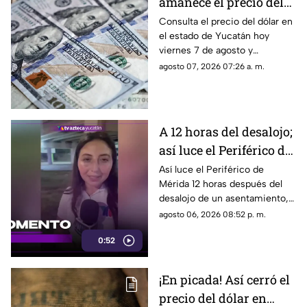
amanece el precio del
dólar HOY, viernes 7 de
Consulta el precio del dólar en
el estado de Yucatán hoy
agosto en Yucatán
viernes 7 de agosto y
descubre si conviene cambiar
agosto 07, 2026 07:26 a. m.
divisas.
A 12 horas del desalojo;
así luce el Periférico de
Mérida tras bloqueo y
Así luce el Periférico de
Mérida 12 horas después del
protestas de
desalojo de un asentamiento,
manifestantes
el cual provocó protestas,
agosto 06, 2026 08:52 p. m.
barricadas y afectaciones
0:52
viales en la zona.
¡En picada! Así cerró el
precio del dólar en