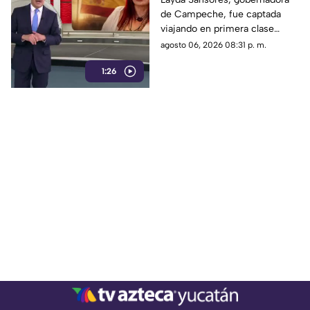
de Campeche, fue captada
viajando en primera clase
rumbo a Madrid junto a su
agosto 06, 2026 08:31 p. m.
hermana, quien se desempeña
1:26
como directora del DIF estatal.