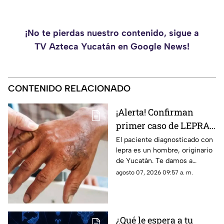
¡No te pierdas nuestro contenido, sigue a
TV Azteca Yucatán en Google News!
CONTENIDO RELACIONADO
¡Alerta! Confirman
primer caso de LEPRA
en Yucatán en este
El paciente diagnosticado con
lepra es un hombre, originario
2026; ¿Cómo se
de Yucatán. Te damos a
contagia?
conocer los detalles de este
agosto 07, 2026 09:57 a. m.
primer contagio en 2026.
¿Qué le espera a tu