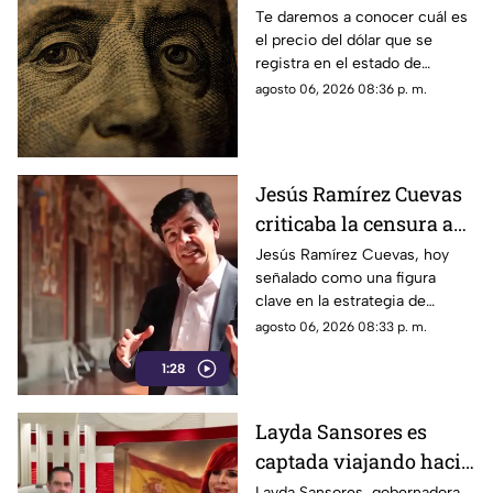
Yucatán HOY jueves 6
Te daremos a conocer cuál es
el precio del dólar que se
de agosto de 2026
registra en el estado de
Yucatán al cierre de la jornada
agosto 06, 2026 08:36 p. m.
de hoy, jueves 6 de agosto de
2026.
Jesús Ramírez Cuevas
criticaba la censura a
medios en 2013
Jesús Ramírez Cuevas, hoy
señalado como una figura
clave en la estrategia de
censura del gobierno, criticaba
agosto 06, 2026 08:33 p. m.
en 2013 el uso de la publicidad
1:28
oficial para censurar a los
medios de comunicación.
Layda Sansores es
captada viajando hacia
Madrid
Layda Sansores, gobernadora