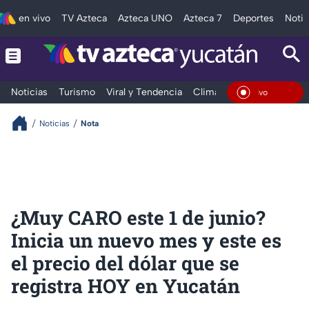
en vivo
TV Azteca
Azteca UNO
Azteca 7
Deportes
Notic
Noticias
Turismo
Viral y Tendencia
Clima
Deportes
Espec
En Vivo
Noticias
Nota
¿Muy CARO este 1 de junio?
Inicia un nuevo mes y este es
el precio del dólar que se
registra HOY en Yucatán