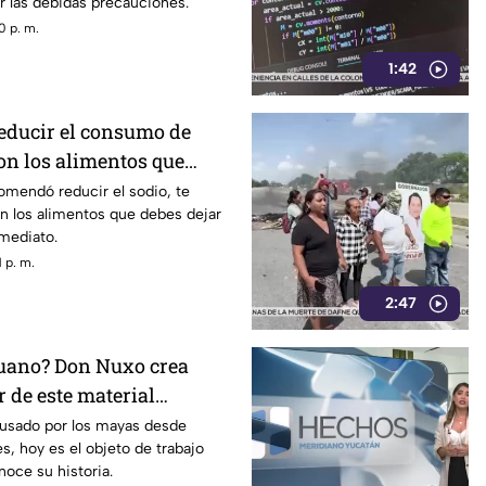
r las debidas precauciones.
0 p. m.
1:42
reducir el consumo de
on los alimentos que
comendó reducir el sodio, te
n los alimentos que debes dejar
mediato.
 p. m.
2:47
uano? Don Nuxo crea
r de este material
Yucatán (+Video)
 usado por los mayas desde
s, hoy es el objeto de trabajo
oce su historia.