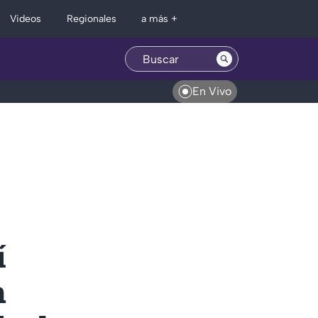
Regionales
Videos
a más +
En Vivo
í
n