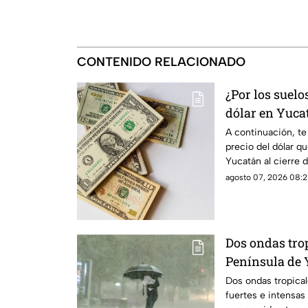
CONTENIDO RELACIONADO
¿Por los suelos
dólar en Yuca
agosto de 202
A continuación, te
precio del dólar qu
Yucatán al cierre d
agosto.
agosto 07, 2026 08:2
Dos ondas trop
Península de 
varios días de 
Dos ondas tropica
fuertes e intensas