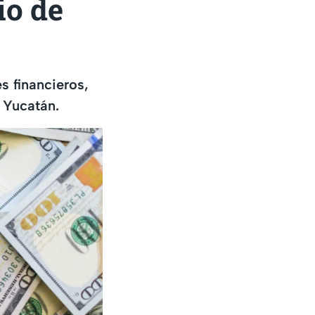
io de
s financieros,
n Yucatán.