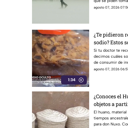
que se piden toma
agosto 07, 2026 07:5
¿Te pidieron 
sodio? Estos s
debes EVITAR
Si tu doctor te re
decimos cuáles so
de consumir de in
agosto 07, 2026 06:51
1:34
¿Conoces el H
objetos a parti
ancestral en 
El huano, material
tiempos ancestrale
para don Nuxo. Con