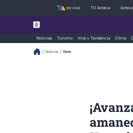
en vivo
TV Azteca
Aztec
Noticias
Turismo
Viral y Tendencia
Clima
D
Noticias
Nota
¡Avanza
amanece