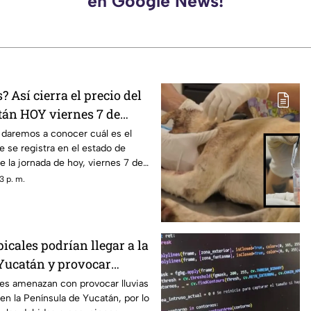
en Google News!
? Así cierra el precio del
tán HOY viernes 7 de
6
 daremos a conocer cuál es el
e se registra en el estado de
e la jornada de hoy, viernes 7 de
3 p. m.
icales podrían llegar a la
Yucatán y provocar
lluvias; esto se sabe
les amenazan con provocar lluvias
 en la Península de Yucatán, por lo