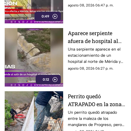
reportan rayos, viento y
agosto 08, 2026 06:47 p. m.
encharcamientos en distintas
0:49
vialidades.
Aparece serpiente
afuera de hospital al
norte de Mérida y
Una serpiente aparece en el
estacionamiento de un
causa temor
hospital al norte de Mérida y
cruza hacia la vía pública ante
agosto 08, 2026 06:27 p. m.
la mirada de peatones y
0:12
conductores.
Perrito quedó
ATRAPADO en la zona
de manglares de
Un perrito quedó atrapado
entre la maleza de los
Progreso; así fue
manglares de Progreso, pero
rescatado
fue rescatado por integrantes