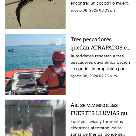
encontrar un cocodrilo muerto
pasó en Santa Fe
en el patio de su casa sin que
agosto 08, 2026 08:03 p. m.
hasta ahora se sepa cómo
llegó hasta ahí.
Tres pescadores
quedan ATRAPADOS en
altamar tras falla
Autoridades rescatan a tres
pescadores cuya embarcación
mecánica; esto pasó al
se quedó sin propulsión por
final
una falla mecánica cerca de la
agosto 08, 2026 07:23 p. m.
Dársena de Yucalpetén, en
Progreso.
Así se vivieron las
FUERTES LLUVIAS que
azotaron Mérida este
Fuertes lluvias y tormentas
eléctricas afectaron varias
sábado 8 de agosto
zonas de Mérida, donde se