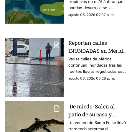
tropicales en el Atlántico que
esto se sabe
podrían desarrollarse la
próxima semana y más de uno
agosto 08, 2026 09:07 p. m.
pregunta si hay riesgo para
Yucatán.
Reportan calles
INUNDADAS en Mérida
tras fuertes lluvias de
Varias calles de Mérida
continúan inundadas tras las
hoy, sábado 8 de agosto
fuertes lluvias registradas este
sábado, afectando el tránsito
agosto 08, 2026 08:28 p. m.
de vehículos y peatones en la
zona.
¡De miedo! Salen al
patio de su casa y
encuentran un
Un vecino de Santa Fe se llevó
tremenda sorpresa al
cocodrilo SIN VIDA;