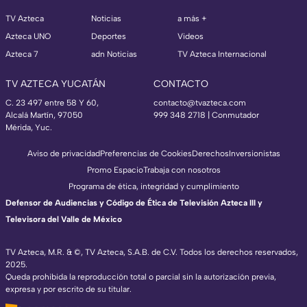
TV Azteca
Noticias
a más +
Azteca UNO
Deportes
Videos
Azteca 7
adn Noticias
TV Azteca Internacional
TV AZTECA YUCATÁN
CONTACTO
C. 23 497 entre 58 Y 60,
contacto@tvazteca.com
Alcalá Martín, 97050
999 348 2718 | Conmutador
Mérida, Yuc.
Aviso de privacidad
Preferencias de Cookies
Derechos
Inversionistas
Promo Espacio
Trabaja con nosotros
Programa de ética, integridad y cumplimiento
Defensor de Audiencias y Código de Ética de Televisión Azteca III y
Televisora del Valle de México
TV Azteca, M.R. & ©, TV Azteca, S.A.B. de C.V. Todos los derechos reservados,
2025.
Queda prohibida la reproducción total o parcial sin la autorización previa,
expresa y por escrito de su titular.