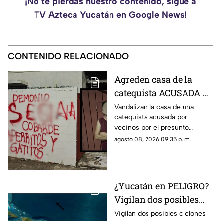
¡No te pierdas nuestro contenido, sigue a
TV Azteca Yucatán en Google News!
CONTENIDO RELACIONADO
Agreden casa de la
catequista ACUSADA de
maltrato animal en
Vandalizan la casa de una
catequista acusada por
Piedra de Agua; así
vecinos por el presunto
quedó la vivienda
envenenamiento de mascotas
agosto 08, 2026 09:35 p. m.
en Piedra de Agua y las
imágenes se han hecho
virales.
¿Yucatán en PELIGRO?
Vigilan dos posibles
ciclones en el Atlantico;
Vigilan dos posibles ciclones