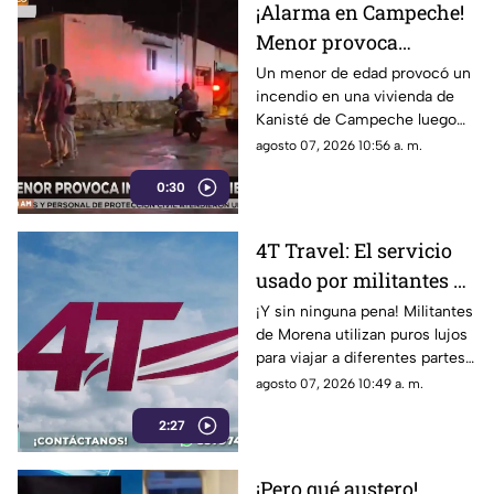
¡Alarma en Campeche!
Menor provoca
INCENDIO en su
Un menor de edad provocó un
incendio en una vivienda de
vivienda por jugar con
Kanisté de Campeche luego
cerillos (+Video)
de que jugara con unos
agosto 07, 2026 10:56 a. m.
cerillos. Conoce los detalles,
0:30
4T Travel: El servicio
usado por militantes de
Morena para viajar con
¡Y sin ninguna pena! Militantes
de Morena utilizan puros lujos
lujos
para viajar a diferentes partes
del mundo mientras profesan
agosto 07, 2026 10:49 a. m.
austeridad.
2:27
¡Pero qué austero!