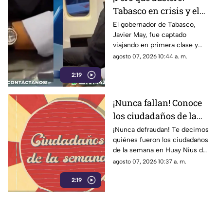
Tabasco en crisis y el
gobernador, Javier
El gobernador de Tabasco,
Javier May, fue captado
May, viajando en
viajando en primera clase y
primera clase
usando un reloj de lujo que,
agosto 07, 2026 10:44 a. m.
según él, iba a rifar.
2:19
¡Nunca fallan! Conoce
los ciudadaños de la
semana del 3 al 9 de
¡Nunca defraudan! Te decimos
quiénes fueron los ciudadaños
agosto de 2026 en Huay
de la semana en Huay Nius del
Nius
3 al 9 de agosto de 2026.
agosto 07, 2026 10:37 a. m.
2:19