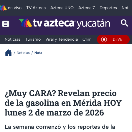
en vivo
TV Azteca
Azteca UNO
Azteca 7
Deportes
Notic
Noticias
Turismo
Viral y Tendencia
Clima
Deportes
Espec
En Vivo
Noticias
Nota
¿Muy CARA? Revelan precio
de la gasolina en Mérida HOY
lunes 2 de marzo de 2026
La semana comenzó y los reportes de la