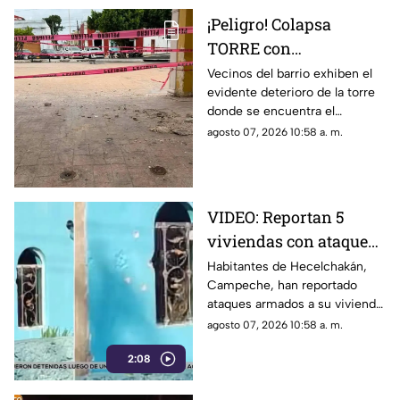
¡Peligro! Colapsa
TORRE con
emblemático RELOJ en
Vecinos del barrio exhiben el
evidente deterioro de la torre
la Península de
donde se encuentra el
Yucatán; enciende las
emblemático reloj, destacando
agosto 07, 2026 10:58 a. m.
alarmas
el riesgo que enfrentan.
VIDEO: Reportan 5
viviendas con ataques
a disparos en
Habitantes de Hecelchakán,
Campeche, han reportado
Hecelchakán en menos
ataques armados a su vivienda
de una semana
en menos de una semana.
agosto 07, 2026 10:58 a. m.
Conoce los detalles.
2:08