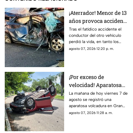
¡Aterrador! Menor de 13
años provoca accidente
mortal; conducía un
Tras el fatídico accidente el
conductor del otro vehículo
AUTO robado con otros
perdió la vida, en tanto los
seis menores
menores de edad resultaron
agosto 07, 2026 12:20 p. m.
lesionados.
¡Por exceso de
velocidad! Aparatosa
VOLCADURA hoy
La mañana de hoy viernes 7 de
agosto se registró una
viernes 7 de agosto en
aparatosa volcadura en Gran
San Pedro Cholul; ¿Hay
San Pedro Cholul, al norte de la
agosto 07, 2026 11:28 a. m.
heridos?
ciudad de Mérida, te
compartimos lo que se sabe.