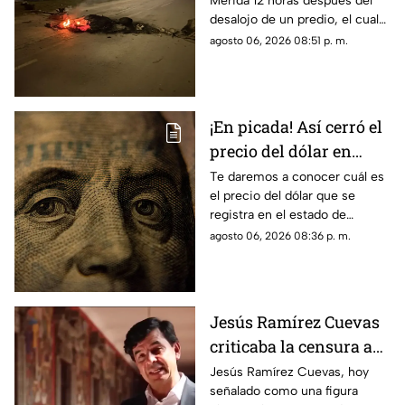
Mérida 12 horas después del
protestas de
desalojo de un predio, el cual
manifestantes
provocó protestas, barricadas
agosto 06, 2026 08:51 p. m.
y afectaciones viales en la
zona.
¡En picada! Así cerró el
precio del dólar en
Yucatán HOY jueves 6
Te daremos a conocer cuál es
el precio del dólar que se
de agosto de 2026
registra en el estado de
Yucatán al cierre de la jornada
agosto 06, 2026 08:36 p. m.
de hoy, jueves 6 de agosto de
2026.
Jesús Ramírez Cuevas
criticaba la censura a
medios en 2013
Jesús Ramírez Cuevas, hoy
señalado como una figura