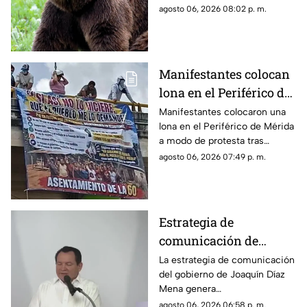
VIDEO
se ha vuelto viral en redes.
agosto 06, 2026 08:02 p. m.
Conoce los detalles.
Manifestantes colocan
lona en el Periférico de
Mérida tras DESALOJO;
Manifestantes colocaron una
lona en el Periférico de Mérida
furiosos contra Huacho
a modo de protesta tras
desalojo de un asentamiento,
agosto 06, 2026 07:49 p. m.
lo que generó afectaciones
viales en la zona.
Estrategia de
comunicación de
Joaquín Díaz Mena
La estrategia de comunicación
del gobierno de Joaquín Díaz
cuestiona libertad de
Mena genera
expresión en Yucatán
cuestionamientos entre
agosto 06, 2026 06:58 p. m.