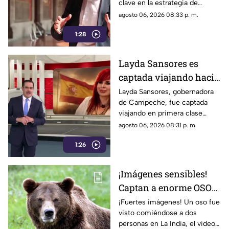
clave en la estrategia de
censura del gobierno, criticaba
agosto 06, 2026 08:33 p. m.
en 2013 el uso de la publicidad
1:28
oficial para censurar a los
medios de comunicación.
Layda Sansores es
captada viajando hacia
Madrid
Layda Sansores, gobernadora
de Campeche, fue captada
viajando en primera clase
rumbo a Madrid junto a su
agosto 06, 2026 08:31 p. m.
hermana, quien se desempeña
1:26
como directora del DIF estatal.
¡Imágenes sensibles!
Captan a enorme OSO
devorándose a dos
¡Fuertes imágenes! Un oso fue
visto comiéndose a dos
hermanos; filtran
personas en La India, el video