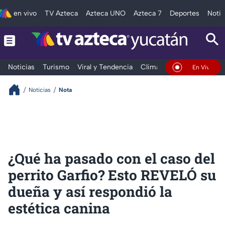
en vivo
TV Azteca
Azteca UNO
Azteca 7
Deportes
Notic
Noticias
Turismo
Viral y Tendencia
Clima
Deportes
Espec
En Vivo
Noticias
Nota
¿Qué ha pasado con el caso del
perrito Garfio? Esto REVELÓ su
dueña y así respondió la
estética canina