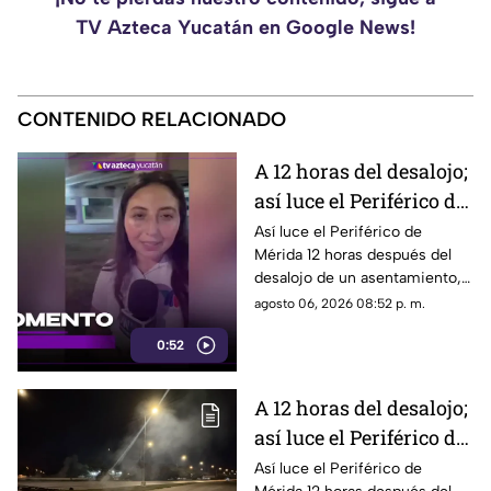
TV Azteca Yucatán en Google News!
CONTENIDO RELACIONADO
A 12 horas del desalojo;
así luce el Periférico de
Mérida tras bloqueo y
Así luce el Periférico de
Mérida 12 horas después del
protestas de
desalojo de un asentamiento,
manifestantes
el cual provocó protestas,
agosto 06, 2026 08:52 p. m.
barricadas y afectaciones
0:52
viales en la zona.
A 12 horas del desalojo;
así luce el Periférico de
Mérida tras bloqueo y
Así luce el Periférico de