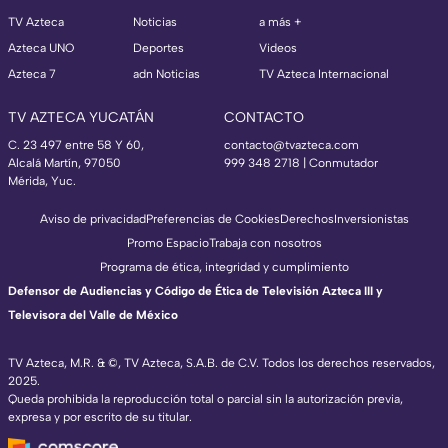
TV Azteca
Noticias
a más +
Azteca UNO
Deportes
Videos
Azteca 7
adn Noticias
TV Azteca Internacional
TV AZTECA YUCATÁN
CONTACTO
C. 23 497 entre 58 Y 60,
contacto@tvazteca.com
Alcalá Martín, 97050
999 348 2718 | Conmutador
Mérida, Yuc.
Aviso de privacidad
Preferencias de Cookies
Derechos
Inversionistas
Promo Espacio
Trabaja con nosotros
Programa de ética, integridad y cumplimiento
Defensor de Audiencias y Código de Ética de Televisión Azteca III y
Televisora del Valle de México
TV Azteca, M.R. & ©, TV Azteca, S.A.B. de C.V. Todos los derechos reservados,
2025.
Queda prohibida la reproducción total o parcial sin la autorización previa,
expresa y por escrito de su titular.