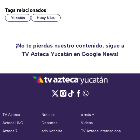
Tags relacionados
Yucatán
Huay Nius
¡No te pierdas nuestro contenido, sigue a
TV Azteca Yucatán en Google News!
TV Azteca
Noticias
a más +
Azteca UNO
Deportes
Videos
Azteca 7
adn Noticias
TV Azteca Internacional