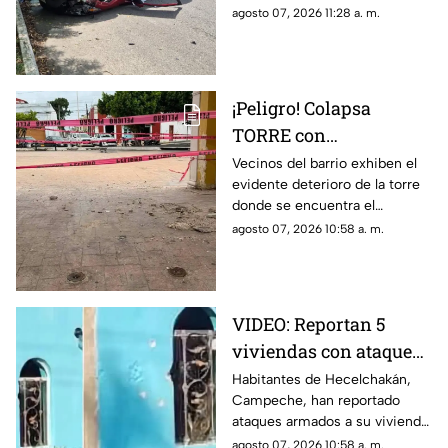
San Pedro Cholul; ¿Hay
San Pedro Cholul, al norte de la
agosto 07, 2026 11:28 a. m.
heridos?
ciudad de Mérida, te
compartimos lo que se sabe.
¡Peligro! Colapsa
TORRE con
emblemático RELOJ en
Vecinos del barrio exhiben el
evidente deterioro de la torre
la Península de
donde se encuentra el
Yucatán; enciende las
emblemático reloj, destacando
agosto 07, 2026 10:58 a. m.
alarmas
el riesgo que enfrentan.
VIDEO: Reportan 5
viviendas con ataques
a disparos en
Habitantes de Hecelchakán,
Campeche, han reportado
Hecelchakán en menos
ataques armados a su vivienda
de una semana
en menos de una semana.
agosto 07, 2026 10:58 a. m.