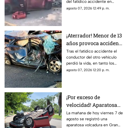
del fatídico accidente en
del accidente donde
Campeche, rompe el silencio
agosto 07, 2026 12:49 p. m.
MURIÓ pareja y bebé en
y aclara que las acusaciones se
Campeche
tratan de un error.
¡Aterrador! Menor de 13
años provoca accidente
mortal; conducía un
Tras el fatídico accidente el
conductor del otro vehículo
AUTO robado con otros
perdió la vida, en tanto los
seis menores
menores de edad resultaron
agosto 07, 2026 12:20 p. m.
lesionados.
¡Por exceso de
velocidad! Aparatosa
VOLCADURA hoy
La mañana de hoy viernes 7 de
agosto se registró una
viernes 7 de agosto en
aparatosa volcadura en Gran