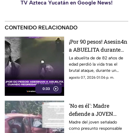
TV Azteca Yucatán en Google News!
CONTENIDO RELACIONADO
¡Por 90 pesos! Asesin4n
a ABUELITA durante
ASALTO cuando
La abuelita de de 82 años de
edad perdió la vida tras el
regresaba de trabajar
brutal ataque, durante un
(+VIDEO)
asalto, cuando regresaba de
agosto 07, 2026 01:06 p. m.
trabajar vendiendo cemitas.
0:33
'No es él': Madre
defiende a JOVEN
señalado como
Madre del joven señalado
como presunto responsable
presunto responsable