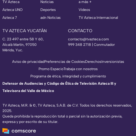
TV Azteca
Noticias
a más +
Azteca UNO
Deportes
Videos
Azteca 7
adn Noticias
TV Azteca Internacional
TV AZTECA YUCATÁN
CONTACTO
C. 23 497 entre 58 Y 60,
contacto@tvazteca.com
Alcalá Martín, 97050
999 348 2718 | Conmutador
Mérida, Yuc.
Aviso de privacidad
Preferencias de Cookies
Derechos
Inversionistas
Promo Espacio
Trabaja con nosotros
Programa de ética, integridad y cumplimiento
Defensor de Audiencias y Código de Ética de Televisión Azteca III y
Televisora del Valle de México
TV Azteca, M.R. & ©, TV Azteca, S.A.B. de C.V. Todos los derechos reservados,
2025.
Queda prohibida la reproducción total o parcial sin la autorización previa,
expresa y por escrito de su titular.