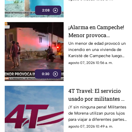
Conoce los detalles.
2:08
¡Alarma en Campeche!
Menor provoca
INCENDIO en su
Un menor de edad provocó un
incendio en una vivienda de
vivienda por jugar con
Kanisté de Campeche luego
cerillos (+Video)
de que jugara con unos
agosto 07, 2026 10:56 a. m.
cerillos. Conoce los detalles,
0:30
4T Travel: El servicio
usado por militantes de
Morena para viajar con
¡Y sin ninguna pena! Militantes
de Morena utilizan puros lujos
lujos
para viajar a diferentes partes
del mundo mientras profesan
agosto 07, 2026 10:49 a. m.
austeridad.