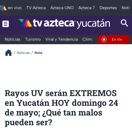
en vivo
TV Azteca
Azteca UNO
Azteca 7
Deportes
Notic
Noticias
Turismo
Viral y Tendencia
Clima
Deportes
Espec
En Vivo
Noticias
Nota
Rayos UV serán EXTREMOS
en Yucatán HOY domingo 24
de mayo; ¿Qué tan malos
pueden ser?