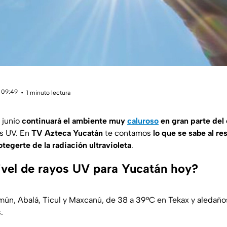
 09:49
1 minuto lectura
 junio
continuará el ambiente muy
caluroso
en gran parte del
os UV. En
TV Azteca Yucatán
te contamos
lo que se sabe al r
otegerte de la radiación ultravioleta
.
nivel de rayos UV para Yucatán hoy?
Homún, Abalá, Ticul y Maxcanú, de 38 a 39°C en Tekax y aledañ
.