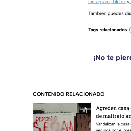
Instagram
,
TikTok
y
También puedes disf
Tags relacionados
¡No te pie
CONTENIDO RELACIONADO
Agreden casa 
de maltrato a
así quedó la v
Vandalizan la casa
vecinos por el pr