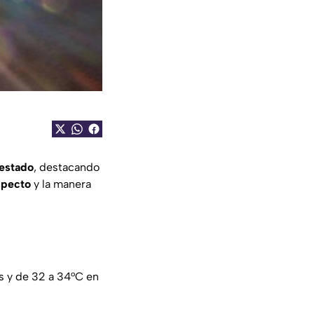
 estado
, destacando
especto
y la manera
os y de 32 a 34°C en