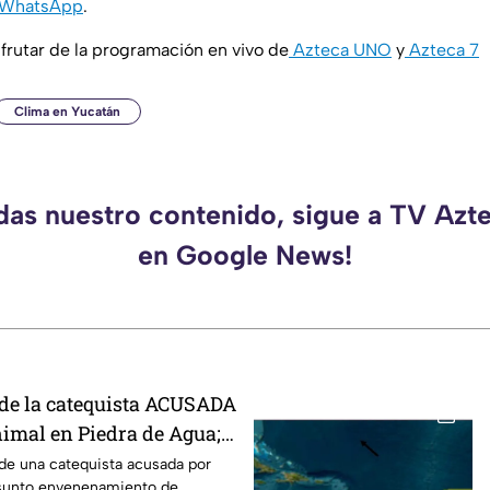
WhatsApp
.
rutar de la programación en vivo de
Azteca UNO
y
Azteca 7
Clima en Yucatán
rdas nuestro contenido, sigue a TV Azt
en Google News!
de la catequista ACUSADA
nimal en Piedra de Agua;
ivienda
 de una catequista acusada por
esunto envenenamiento de