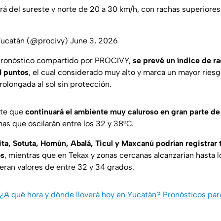
rá del sureste y norte de 20 a 30 km/h, con rachas superiore
 Yucatán (@procivy)
June 3, 2026
pronóstico compartido por PROCIVY,
se prevé un índice de ra
1 puntos
, el cual considerado muy alto y marca un mayor ries
rolongada al sol sin protección.
rte que
continuará el ambiente muy caluroso en gran parte de
s que oscilarán entre los 32 y 38°C.
ita, Sotuta, Homún, Abalá, Ticul y Maxcanú podrían registrar
os
, mientras que en Tekax y zonas cercanas alcanzarían hasta 
eran valores de entre 32 y 34 grados.
¿A qué hora y dónde lloverá hoy en Yucatán? Pronósticos par