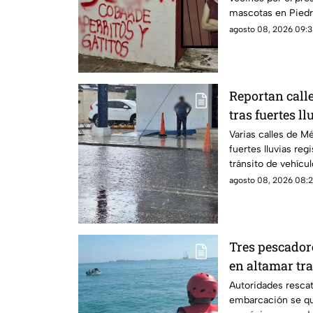
mascotas en Piedr
hecho virales.
agosto 08, 2026 09:3
Reportan cal
tras fuertes l
agosto
Varias calles de M
fuertes lluvias reg
tránsito de vehícu
agosto 08, 2026 08:2
Tres pescado
en altamar tra
pasó al final
Autoridades resca
embarcación se que