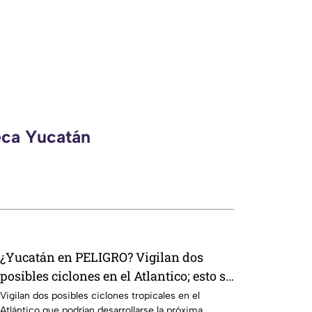
eca Yucatán
¿Yucatán en PELIGRO? Vigilan dos
posibles ciclones en el Atlantico; esto se
sabe
Vigilan dos posibles ciclones tropicales en el
Atlántico que podrían desarrollarse la próxima