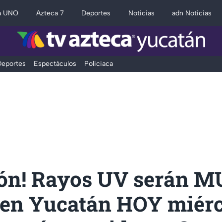
a UNO
Azteca 7
Deportes
Noticias
adn Noticias
eportes
Espectáculos
Policiaca
ión! Rayos UV serán 
en Yucatán HOY miérc