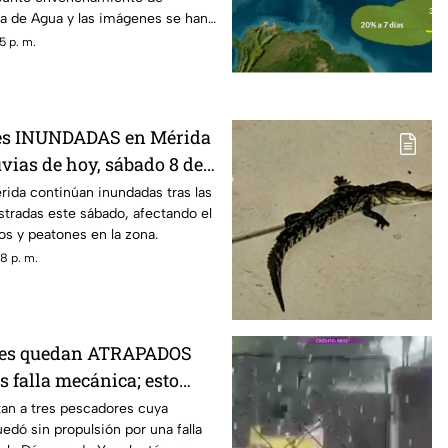
a de Agua y las imágenes se han
5 p. m.
les INUNDADAS en Mérida
luvias de hoy, sábado 8 de
érida continúan inundadas tras las
istradas este sábado, afectando el
los y peatones en la zona.
8 p. m.
res quedan ATRAPADOS
s falla mecánica; esto
tan a tres pescadores cuya
dó sin propulsión por una falla