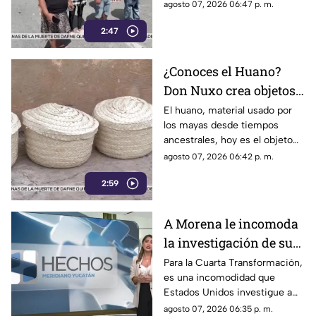
Joaquín Díaz Mena, pero dejó
agosto 07, 2026 06:47 p. m.
pueblo
claro que atender al pueblo y
2:47
mantener la gobernabilidad del
estado no es una prioridad.
¿Conoces el Huano?
Don Nuxo crea objetos
a partir de este material
El huano, material usado por
los mayas desde tiempos
ancestral en Yucatán
ancestrales, hoy es el objeto
(+Video)
de trabajo para don Nuxo.
agosto 07, 2026 06:42 p. m.
Conoce su historia.
2:59
A Morena le incomoda
la investigación de sus
funcionarios por parte
Para la Cuarta Transformación,
es una incomodidad que
de EU
Estados Unidos investigue a
sus políticos y que lo haga
agosto 07, 2026 06:35 p. m.