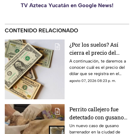
TV Azteca Yucatán en Google News!
CONTENIDO RELACIONADO
¿Por los suelos? Así
cierra el precio del
dólar en Yucatán HOY
A continuación, te daremos a
conocer cuál es el precio del
viernes 7 de agosto de
dólar que se registra en el
2026
estado de Yucatán al cierre de
agosto 07, 2026 08:23 p. m.
la jornada de hoy, viernes 7 de
agosto.
Perrito callejero fue
detectado con gusano
barrenador en Mérida;
Un nuevo caso de gusano
barrenador en la ciudad de
así fue rescatado