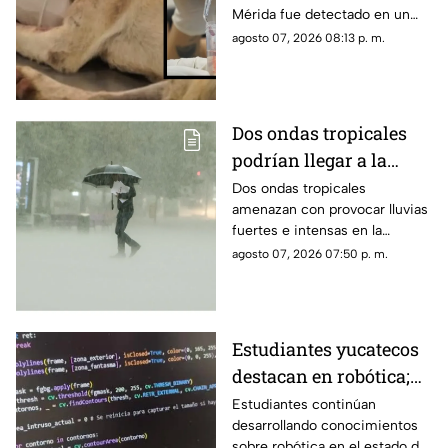
Mérida fue detectado en un
perrito callejero, el cual fue
agosto 07, 2026 08:13 p. m.
rescatado con una grave lesión
en la cabeza.
Dos ondas tropicales
podrían llegar a la
Península de Yucatán y
Dos ondas tropicales
amenazan con provocar lluvias
provocar varios días de
fuertes e intensas en la
lluvias; esto se sabe
Península de Yucatán, por lo
agosto 07, 2026 07:50 p. m.
que se piden tomar las debidas
precauciones.
Estudiantes yucatecos
destacan en robótica;
así convierten los
Estudiantes continúan
desarrollando conocimientos
desechos algo útil
sobre robótica en el estado de