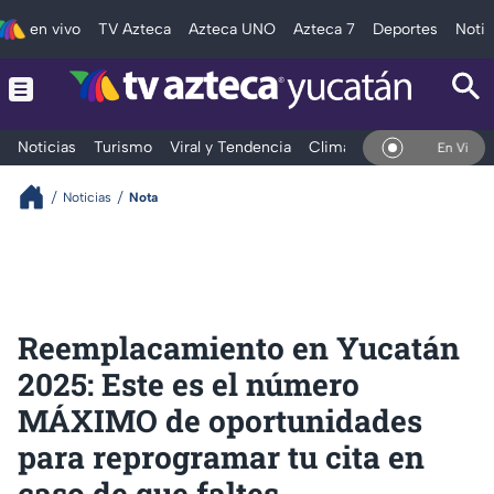
en vivo
TV Azteca
Azteca UNO
Azteca 7
Deportes
Notic
Noticias
Turismo
Viral y Tendencia
Clima
Deportes
Espec
En Vivo
Noticias
Nota
Reemplacamiento en Yucatán
2025: Este es el número
MÁXIMO de oportunidades
para reprogramar tu cita en
caso de que faltes