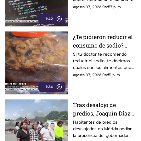
(+Video)
Yucatán. Conoce los detalles.
agosto 07, 2026 06:57 p. m.
1:42
¿Te pidieron reducir el
consumo de sodio?
Estos son los alimentos
Si tu doctor te recomendó
reducir el sodio, te decimos
que debes EVITAR
cuáles son los alimentos que
debes dejar de consumir de
agosto 07, 2026 06:51 p. m.
inmediato.
1:34
Tras desalojo de
predios, Joaquín Díaz
Mena mostró
Habitantes de predios
desalojados en Mérida pedían
desinterés por
la presencia del gobernador
problemáticas del