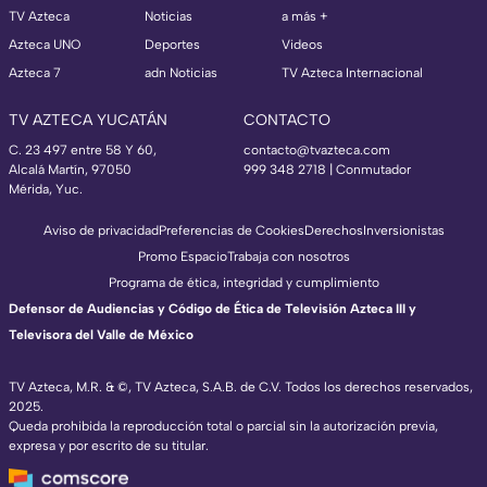
TV Azteca
Noticias
a más +
Azteca UNO
Deportes
Videos
Azteca 7
adn Noticias
TV Azteca Internacional
TV AZTECA YUCATÁN
CONTACTO
C. 23 497 entre 58 Y 60,
contacto@tvazteca.com
Alcalá Martín, 97050
999 348 2718 | Conmutador
Mérida, Yuc.
Aviso de privacidad
Preferencias de Cookies
Derechos
Inversionistas
Promo Espacio
Trabaja con nosotros
Programa de ética, integridad y cumplimiento
Defensor de Audiencias y Código de Ética de Televisión Azteca III y
Televisora del Valle de México
TV Azteca, M.R. & ©, TV Azteca, S.A.B. de C.V. Todos los derechos reservados,
2025.
Queda prohibida la reproducción total o parcial sin la autorización previa,
expresa y por escrito de su titular.